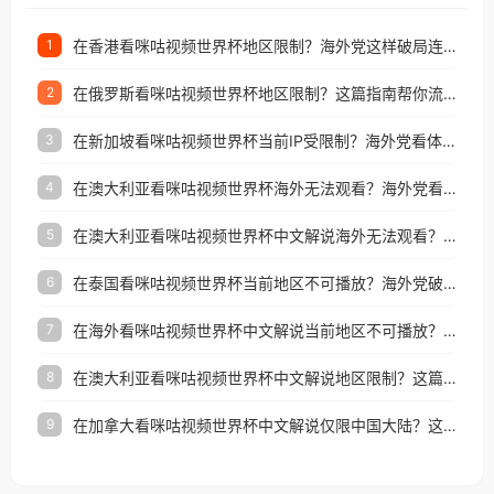
在香港看咪咕视频世界杯地区限制？海外党这样破局连看7天不卡顿！
1
在俄罗斯看咪咕视频世界杯地区限制？这篇指南帮你流畅看中文解说赛事
2
在新加坡看咪咕视频世界杯当前IP受限制？海外党看体育赛事的终极破局指南
3
在澳大利亚看咪咕视频世界杯海外无法观看？海外党看国内体育直播的终极解法
4
在澳大利亚看咪咕视频世界杯中文解说海外无法观看？这篇指南帮你搞定所有体育直播难题
5
在泰国看咪咕视频世界杯当前地区不可播放？海外党破局看中文解说赛事指南
6
在海外看咪咕视频世界杯中文解说当前地区不可播放？这篇指南帮你搞定所有体育赛事直播难题
7
在澳大利亚看咪咕视频世界杯中文解说地区限制？这篇指南帮你搞定海外观赛难题
8
在加拿大看咪咕视频世界杯中文解说仅限中国大陆？这篇指南帮你轻松解锁中文解说和赛事直播
9