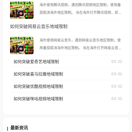
海外使用腾讯视频，遇到腾讯视频地区限制，使用番
茄取消海外地区限制。 当在海外打开腾讯视频，却突
然弹出“由于版权限制，您所在的地区无法播放”的提
如何突破网易云音乐地域限制
示语。 海外用户如香港、澳门、台湾、美国、加拿
大、澳大利亚、欧洲等国家和地区时，腾讯视频也会
海外使用网易云音乐，遇到网易云音乐地区限制，使
像其他音乐平台一样，出现地区及版权限制问题，且
用番茄取消海外地区限制。 当在海外打开网易云音
仅能在中国大陆地区播放。 遇到这个问题的朋友们，
乐，却突然弹出“由于版权限制，您所在的地区无法
使用番茄回国加速器，即可解决「海外用户收听腾讯
如何突破爱奇艺地域限制
03-22
播放”的提示语。 海外用户如香港、澳门、台湾、美
视频地区版权限制」的问题，无论人在香港、澳门、
国、加拿大、澳大利亚、欧洲等国家和地区时，网易
如何突破喜马拉雅地域限制
03-22
台湾、美国、加拿大、澳大利亚、欧洲等国家和地区
云音乐也会像其他音乐平台一样，出现地区及版权限
工作、留学、定居等，都可以使用，不再因地区和版
如何突破优酷视频地域限制
03-22
制问题，且仅能在中国大陆地区播放。 遇到这个问题
权限制所困扰。
的朋友们，使用番茄回国加速器，即可解决「海外用
如何突破咪咕视频地域限制
03-22
户收听网易云音乐地区版权限制」的问题，无论人在
香港、澳门、台湾、美国、加拿大、澳大利亚、欧洲
等国家和地区工作、留学、定居等，都可以使用，不
再因地区和版权限制所困扰。
最新资讯