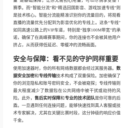
量”是基础保障，让你无需担心用量，可以尽情享受整个
赛季。而“智能分流”和“精选回国影音、游戏加速专线”则
是技术核心。智能分流能精准识别你的流量目的，将观看
直播的流量优先分配到为影音优化的专线上。这条“专线”
如同高速公路上的VIP车道，特别是“独享100M带宽”的承
诺，确保了在高峰赛事期间，你的连接也不会被其他用户
挤占，从而获得低延迟、零缓冲的流畅画面。
安全与保障：看不见的守护同样重要
使用加速器时，你的所有网络数据都会经过其服务器。
数
据安全加密
和
专线传输
技术构成了双重保险。加密确保了
你的浏览隐私和账号密码安全，不会被窥探；专线传输则
最大程度减少了数据包在公共网络中被干扰或劫持的风
险。此外，
售后实时保障
和
专业的技术团队
是你可靠的后
盾。一旦遇到任何连接问题，能够快速找到真人客服或技
术专家解决，尤其在关键比赛时段，这分钟级的响应价值
千金。