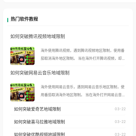
热门软件教程
如何突破腾讯视频地域限制
海外使用腾讯视频，遇到腾讯视频地区限制，使用番
茄取消海外地区限制。 当在海外打开腾讯视频，却突
然弹出“由于版权限制，您所在的地区无法播放”的提
如何突破网易云音乐地域限制
示语。 海外用户如香港、澳门、台湾、美国、加拿
大、澳大利亚、欧洲等国家和地区时，腾讯视频也会
海外使用网易云音乐，遇到网易云音乐地区限制，使
像其他音乐平台一样，出现地区及版权限制问题，且
用番茄取消海外地区限制。 当在海外打开网易云音
仅能在中国大陆地区播放。 遇到这个问题的朋友们，
乐，却突然弹出“由于版权限制，您所在的地区无法
使用番茄回国加速器，即可解决「海外用户收听腾讯
如何突破爱奇艺地域限制
03-22
播放”的提示语。 海外用户如香港、澳门、台湾、美
视频地区版权限制」的问题，无论人在香港、澳门、
国、加拿大、澳大利亚、欧洲等国家和地区时，网易
如何突破喜马拉雅地域限制
03-22
台湾、美国、加拿大、澳大利亚、欧洲等国家和地区
云音乐也会像其他音乐平台一样，出现地区及版权限
工作、留学、定居等，都可以使用，不再因地区和版
如何突破优酷视频地域限制
03-22
制问题，且仅能在中国大陆地区播放。 遇到这个问题