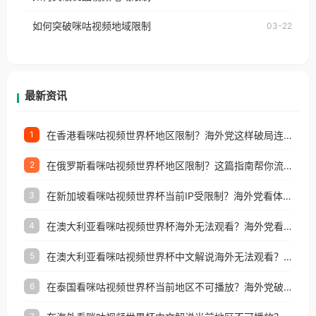
权限制所困扰。
的朋友们，使用番茄回国加速器，即可解决「海外用
如何突破咪咕视频地域限制
03-22
户收听网易云音乐地区版权限制」的问题，无论人在
香港、澳门、台湾、美国、加拿大、澳大利亚、欧洲
等国家和地区工作、留学、定居等，都可以使用，不
再因地区和版权限制所困扰。
最新资讯
在香港看咪咕视频世界杯地区限制？海外党这样破局连看7天不卡顿！
1
在俄罗斯看咪咕视频世界杯地区限制？这篇指南帮你流畅看中文解说赛事
2
在新加坡看咪咕视频世界杯当前IP受限制？海外党看体育赛事的终极破局指南
3
在澳大利亚看咪咕视频世界杯海外无法观看？海外党看国内体育直播的终极解法
4
在澳大利亚看咪咕视频世界杯中文解说海外无法观看？这篇指南帮你搞定所有体育直播难题
5
在泰国看咪咕视频世界杯当前地区不可播放？海外党破局看中文解说赛事指南
6