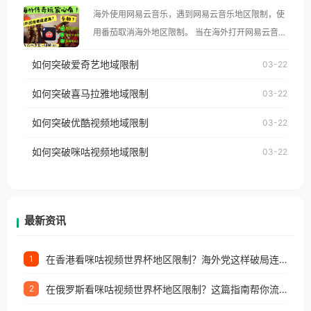
大、澳大利亚、欧洲等国家和地区时，腾讯视频也会
海外使用网易云音乐，遇到网易云音乐地区限制，使
像其他音乐平台一样，出现地区及版权限制问题，且
用番茄取消海外地区限制。 当在海外打开网易云音
仅能在中国大陆地区播放。 遇到这个问题的朋友们，
乐，却突然弹出“由于版权限制，您所在的地区无法
使用番茄回国加速器，即可解决「海外用户收听腾讯
如何突破爱奇艺地域限制
03-22
播放”的提示语。 海外用户如香港、澳门、台湾、美
视频地区版权限制」的问题，无论人在香港、澳门、
国、加拿大、澳大利亚、欧洲等国家和地区时，网易
如何突破喜马拉雅地域限制
03-22
台湾、美国、加拿大、澳大利亚、欧洲等国家和地区
云音乐也会像其他音乐平台一样，出现地区及版权限
工作、留学、定居等，都可以使用，不再因地区和版
如何突破优酷视频地域限制
03-22
制问题，且仅能在中国大陆地区播放。 遇到这个问题
权限制所困扰。
的朋友们，使用番茄回国加速器，即可解决「海外用
如何突破咪咕视频地域限制
03-22
户收听网易云音乐地区版权限制」的问题，无论人在
香港、澳门、台湾、美国、加拿大、澳大利亚、欧洲
等国家和地区工作、留学、定居等，都可以使用，不
再因地区和版权限制所困扰。
最新资讯
在香港看咪咕视频世界杯地区限制？海外党这样破局连看7天不卡顿！
1
在俄罗斯看咪咕视频世界杯地区限制？这篇指南帮你流畅看中文解说赛事
2