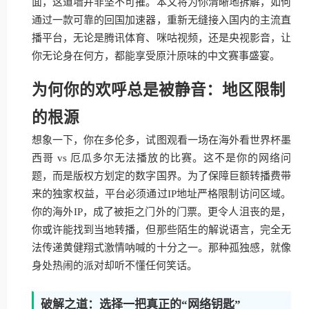
面，这道墙并非坚不可摧。本文将为你清晰地拆解，如何
通过一款可靠的回国加速器，重新无缝接入国内的主流直
播平台，无论是腾讯体育、咪咕视频，还是央视影音，让
你无论身在何方，都能享受原汁原味的中文赛事盛宴。
为何你的欢呼总是被静音：地区限制
的根源
想象一下，你在多伦多，试图观看一场在海外看世界杯墨
西哥 vs 厄瓜多尔无法播放的比赛。这不是你的网络问
题，而是版权方划定的数字国界。为了保障巨额转播费带
来的独家权益，平台必须通过IP地址严格限制访问区域。
你的海外IP，成了被拒之门外的门票。更令人沮丧的是，
你或许能找到当地转播，但那些陌生的解说语言，完全无
法传递黄健翔式激情呐喊的十分之一。那种孤独感，就像
身处热闹的派对却听不懂任何笑话。
破解之道：选择一把真正的“网络钥匙”