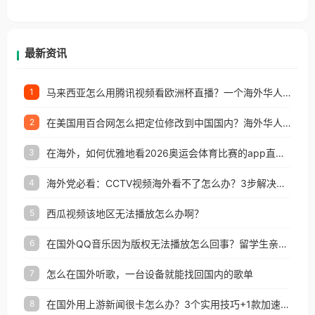
香港、澳门、台湾、美国、加拿大、澳大利亚、欧洲
等国家和地区工作、留学、定居等，都可以使用，不
再因地区和版权限制所困扰。
最新资讯
马来西亚怎么用腾讯视频看欧洲杯直播？一个海外华人的真实困扰与破解
1
在美国用百合网怎么把定位修改到中国国内？海外华人必备的回国加速指南
2
在海外，如何优雅地看2026奥运会体育比赛的app直播？
3
海外党必看：CCTV视频海外看不了怎么办？3步解决地区限制+追剧自由
4
西瓜视频该地区无法播放怎么办啊？
5
在国外QQ音乐因为版权无法播放怎么回事？留学生亲测有效的解决办法
6
怎么在国外听歌，一台设备就能找回国内的歌单
7
在国外用上游新闻很卡怎么办？3个实用技巧+1款加速器解决海外看国内内容难题
8