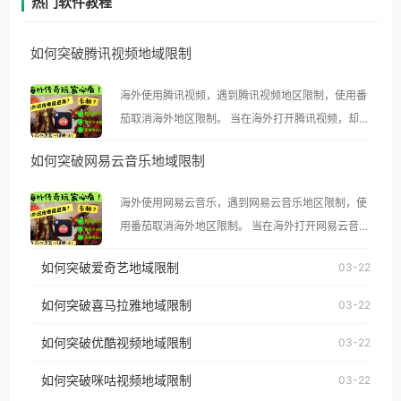
热门软件教程
如何突破腾讯视频地域限制
海外使用腾讯视频，遇到腾讯视频地区限制，使用番
茄取消海外地区限制。 当在海外打开腾讯视频，却突
然弹出“由于版权限制，您所在的地区无法播放”的提
如何突破网易云音乐地域限制
示语。 海外用户如香港、澳门、台湾、美国、加拿
大、澳大利亚、欧洲等国家和地区时，腾讯视频也会
海外使用网易云音乐，遇到网易云音乐地区限制，使
像其他音乐平台一样，出现地区及版权限制问题，且
用番茄取消海外地区限制。 当在海外打开网易云音
仅能在中国大陆地区播放。 遇到这个问题的朋友们，
乐，却突然弹出“由于版权限制，您所在的地区无法
使用番茄回国加速器，即可解决「海外用户收听腾讯
如何突破爱奇艺地域限制
03-22
播放”的提示语。 海外用户如香港、澳门、台湾、美
视频地区版权限制」的问题，无论人在香港、澳门、
国、加拿大、澳大利亚、欧洲等国家和地区时，网易
如何突破喜马拉雅地域限制
03-22
台湾、美国、加拿大、澳大利亚、欧洲等国家和地区
云音乐也会像其他音乐平台一样，出现地区及版权限
工作、留学、定居等，都可以使用，不再因地区和版
如何突破优酷视频地域限制
03-22
制问题，且仅能在中国大陆地区播放。 遇到这个问题
权限制所困扰。
的朋友们，使用番茄回国加速器，即可解决「海外用
如何突破咪咕视频地域限制
03-22
户收听网易云音乐地区版权限制」的问题，无论人在