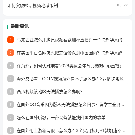
如何突破咪咕视频地域限制
03-22
最新资讯
马来西亚怎么用腾讯视频看欧洲杯直播？一个海外华人的真实困扰与破解
1
在美国用百合网怎么把定位修改到中国国内？海外华人必备的回国加速指南
2
在海外，如何优雅地看2026奥运会体育比赛的app直播？
3
海外党必看：CCTV视频海外看不了怎么办？3步解决地区限制+追剧自由
4
西瓜视频该地区无法播放怎么办啊？
5
在国外QQ音乐因为版权无法播放怎么回事？留学生亲测有效的解决办法
6
怎么在国外听歌，一台设备就能找回国内的歌单
7
在国外用上游新闻很卡怎么办？3个实用技巧+1款加速器解决海外看国内内容难题
8