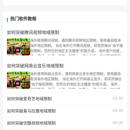
热门软件教程
如何突破腾讯视频地域限制
海外使用腾讯视频，遇到腾讯视频地区限制，使用番茄取消
海外地区限制。 当在海外打开腾讯视频，却突然弹出“由于版
权限制，您所在的地区无法播放”的提示语。 海外用户如香
港、澳门、台湾、美国、加拿大、澳大利亚、欧洲等国家和
地区时，腾讯视频也会像其他音乐平台一样，出现地区及版
如何突破网易云音乐地域限制
权限制问题，且仅能在中国大陆地区播放。 遇到这个问题的
朋友们，使用番茄回国加速器，即可解决「海外用户收听腾
海外使用网易云音乐，遇到网易云音乐地区限制，使用番茄
讯视频地区版权限制」的问题，无论人在香港、澳门、台
取消海外地区限制。 当在海外打开网易云音乐，却突然弹出
湾、美国、加拿大、澳大利亚、欧洲等国家和地区工作、留
“由于版权限制，您所在的地区无法播放”的提示语。 海外用
学、定居等，都可以使用，不再因地区和版权限制所困扰。
户如香港、澳门、台湾、美国、加拿大、澳大利亚、欧洲等
国家和地区时，网易云音乐也会像其他音乐平台一样，出现
如何突破爱奇艺地域限制
03-22
地区及版权限制问题，且仅能在中国大陆地区播放。 遇到这
个问题的朋友们，使用番茄回国加速器，即可解决「海外用
如何突破喜马拉雅地域限制
户收听网易云音乐地区版权限制」的问题，无论人在香港、
03-22
澳门、台湾、美国、加拿大、澳大利亚、欧洲等国家和地区
工作、留学、定居等，都可以使用，不再因地区和版权限制
如何突破优酷视频地域限制
03-22
所困扰。