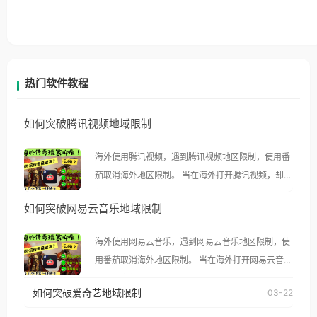
热门软件教程
如何突破腾讯视频地域限制
海外使用腾讯视频，遇到腾讯视频地区限制，使用番
茄取消海外地区限制。 当在海外打开腾讯视频，却突
然弹出“由于版权限制，您所在的地区无法播放”的提
如何突破网易云音乐地域限制
示语。 海外用户如香港、澳门、台湾、美国、加拿
大、澳大利亚、欧洲等国家和地区时，腾讯视频也会
海外使用网易云音乐，遇到网易云音乐地区限制，使
像其他音乐平台一样，出现地区及版权限制问题，且
用番茄取消海外地区限制。 当在海外打开网易云音
仅能在中国大陆地区播放。 遇到这个问题的朋友们，
乐，却突然弹出“由于版权限制，您所在的地区无法
使用番茄回国加速器，即可解决「海外用户收听腾讯
如何突破爱奇艺地域限制
03-22
播放”的提示语。 海外用户如香港、澳门、台湾、美
视频地区版权限制」的问题，无论人在香港、澳门、
国、加拿大、澳大利亚、欧洲等国家和地区时，网易