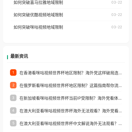
如何突破喜马拉雅地域限制
03-22
台湾、美国、加拿大、澳大利亚、欧洲等国家和地区
云音乐也会像其他音乐平台一样，出现地区及版权限
工作、留学、定居等，都可以使用，不再因地区和版
如何突破优酷视频地域限制
03-22
制问题，且仅能在中国大陆地区播放。 遇到这个问题
权限制所困扰。
的朋友们，使用番茄回国加速器，即可解决「海外用
如何突破咪咕视频地域限制
03-22
户收听网易云音乐地区版权限制」的问题，无论人在
香港、澳门、台湾、美国、加拿大、澳大利亚、欧洲
等国家和地区工作、留学、定居等，都可以使用，不
再因地区和版权限制所困扰。
最新资讯
在香港看咪咕视频世界杯地区限制？海外党这样破局连看7天不卡顿！
1
在俄罗斯看咪咕视频世界杯地区限制？这篇指南帮你流畅看中文解说赛事
2
在新加坡看咪咕视频世界杯当前IP受限制？海外党看体育赛事的终极破局指南
3
在澳大利亚看咪咕视频世界杯海外无法观看？海外党看国内体育直播的终极解法
4
在澳大利亚看咪咕视频世界杯中文解说海外无法观看？这篇指南帮你搞定所有体育直播难题
5