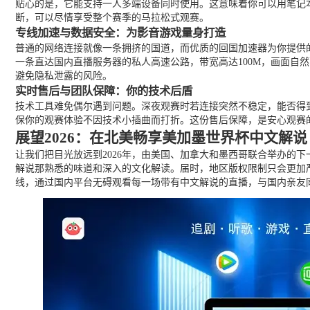
贴心的是，它能支持一人多端设备同时使用。这意味着你可以用笔记
断，可以尽情享受整个赛季的马拉松式观赛。
专线加速与数据安全：为影音游戏量身打造
普通的网络连接就像一条拥挤的国道，而优质的回国加速器为你提供
一条直达国内直播服务器的私人高速公路，带宽高达100M，画面
避免隐私泄露的风险。
实时售后与团队保障：你的技术后盾
技术工具难免偶尔遇到问题。深夜观赛时若连接突然不稳定，能否得
保你的观赛体验不因技术小插曲而打折。这份售后保障，是安心观赛
展望2026：在北美畅享美加墨世界杯中文解说
让我们把目光放远到2026年，由美国、加拿大和墨西哥联合举办的
解说那熟悉的味道和深入的文化解读。届时，地区版权限制只会更加
线，通过国内平台无碍观看每一场带有中文解说的直播，与国内亲友