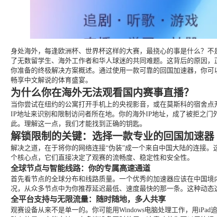
身处海外，每逢欧洲杯、世界杯这样的大赛，最挠心的事是什么？不是
了无数留学生、海外工作者和华人球迷的共同难题。这背后的原因，正
你准备的终极解决方案概述。通过使用一款可靠的回国加速器，你可
畅享中文解说的体育盛宴。
为什么你在海外无法观看国内赛事直播？
当你尝试在纽约的公寓打开手机上的央视影音，或在莫斯科的宿舍点
IP地址来识别和限制访问者所在地。你的海外IP地址，成了被拒之门
此。理解这一点，我们才能找到正确的钥匙。
解锁限制的关键：选择一款专业的回国加速器
解决之道，在于将你的网络连接“伪装”成一个来自中国大陆的连接。
个核心点，它们直接决定了观赛的流畅度、稳定性和安全性。
全球节点与智能线路：你的专属高速通道
首先看节点的全球分布和线路质量。一个优秀的加速器应该在中国境内
况，从众多节点中为你推荐延迟最低、速度最快的那一条。这种动态
全平台支持与无限流量：随时随地，多人共享
观赛设备从来不是单一的。你可能用Windows电脑处理工作，用iPad