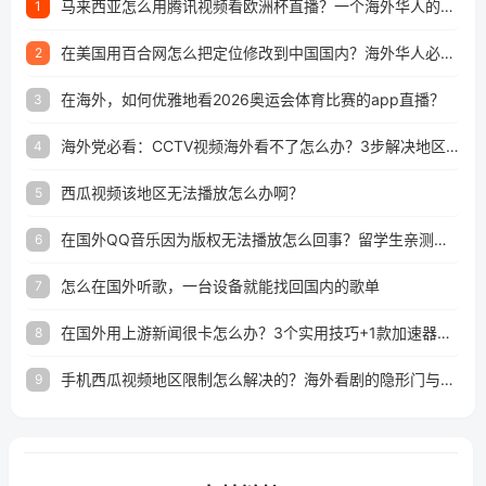
马来西亚怎么用腾讯视频看欧洲杯直播？一个海外华人的真实困扰与破解
1
在美国用百合网怎么把定位修改到中国国内？海外华人必备的回国加速指南
2
在海外，如何优雅地看2026奥运会体育比赛的app直播？
3
海外党必看：CCTV视频海外看不了怎么办？3步解决地区限制+追剧自由
4
西瓜视频该地区无法播放怎么办啊？
5
在国外QQ音乐因为版权无法播放怎么回事？留学生亲测有效的解决办法
6
怎么在国外听歌，一台设备就能找回国内的歌单
7
在国外用上游新闻很卡怎么办？3个实用技巧+1款加速器解决海外看国内内容难题
8
手机西瓜视频地区限制怎么解决的？海外看剧的隐形门与钥匙
9