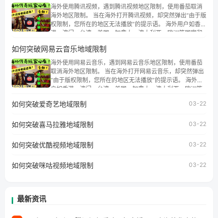
海外使用腾讯视频，遇到腾讯视频地区限制，使用番茄取消
海外地区限制。 当在海外打开腾讯视频，却突然弹出“由于版
权限制，您所在的地区无法播放”的提示语。 海外用户如香
港、澳门、台湾、美国、加拿大、澳大利亚、欧洲等国家和
地区时，腾讯视频也会像其他音乐平台一样，出现地区及版
如何突破网易云音乐地域限制
权限制问题，且仅能在中国大陆地区播放。 遇到这个问题的
朋友们，使用番茄回国加速器，即可解决「海外用户收听腾
海外使用网易云音乐，遇到网易云音乐地区限制，使用番茄
讯视频地区版权限制」的问题，无论人在香港、澳门、台
取消海外地区限制。 当在海外打开网易云音乐，却突然弹出
湾、美国、加拿大、澳大利亚、欧洲等国家和地区工作、留
“由于版权限制，您所在的地区无法播放”的提示语。 海外用
学、定居等，都可以使用，不再因地区和版权限制所困扰。
户如香港、澳门、台湾、美国、加拿大、澳大利亚、欧洲等
国家和地区时，网易云音乐也会像其他音乐平台一样，出现
如何突破爱奇艺地域限制
03-22
地区及版权限制问题，且仅能在中国大陆地区播放。 遇到这
个问题的朋友们，使用番茄回国加速器，即可解决「海外用
如何突破喜马拉雅地域限制
户收听网易云音乐地区版权限制」的问题，无论人在香港、
03-22
澳门、台湾、美国、加拿大、澳大利亚、欧洲等国家和地区
工作、留学、定居等，都可以使用，不再因地区和版权限制
如何突破优酷视频地域限制
03-22
所困扰。
如何突破咪咕视频地域限制
03-22
最新资讯