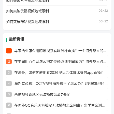
如何突破喜马拉雅地域限制
澳门、台湾、美国、加拿大、澳大利亚、欧洲等国家和地区
工作、留学、定居等，都可以使用，不再因地区和版权限制
如何突破优酷视频地域限制
03-22
所困扰。
如何突破咪咕视频地域限制
03-22
最新资讯
马来西亚怎么用腾讯视频看欧洲杯直播？一个海外华人的真实困扰与破解
1
在美国用百合网怎么把定位修改到中国国内？海外华人必备的回国加速指南
2
在海外，如何优雅地看2026奥运会体育比赛的app直播？
3
海外党必看：CCTV视频海外看不了怎么办？3步解决地区限制+追剧自由
4
西瓜视频该地区无法播放怎么办啊？
5
在国外QQ音乐因为版权无法播放怎么回事？留学生亲测有效的解决办法
6