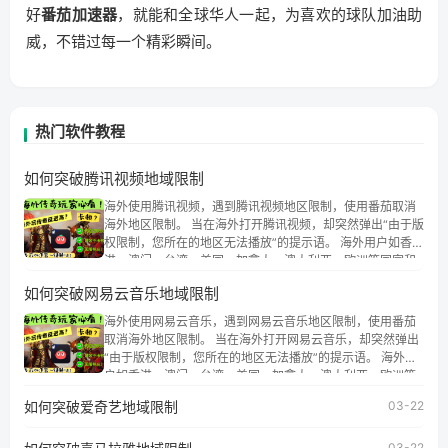
好
番茄加速器
，就能和全球华人一起，为喜欢的球队加油助
威，不错过每一个精彩瞬间。
热门软件教程
如何突破腾讯视频地域限制
海外使用腾讯视频，遇到腾讯视频地区限制，使用番茄取消
海外地区限制。 当在海外打开腾讯视频，却突然弹出“由于版
权限制，您所在的地区无法播放”的提示语。 海外用户如香
港、澳门、台湾、美国、加拿大、澳大利亚、欧洲等国家和
地区时，腾讯视频也会像其他音乐平台一样，出现地区及版
如何突破网易云音乐地域限制
权限制问题，且仅能在中国大陆地区播放。 遇到这个问题的
朋友们，使用番茄回国加速器，即可解决「海外用户收听腾
海外使用网易云音乐，遇到网易云音乐地区限制，使用番茄
讯视频地区版权限制」的问题，无论人在香港、澳门、台
取消海外地区限制。 当在海外打开网易云音乐，却突然弹出
湾、美国、加拿大、澳大利亚、欧洲等国家和地区工作、留
“由于版权限制，您所在的地区无法播放”的提示语。 海外用
学、定居等，都可以使用，不再因地区和版权限制所困扰。
户如香港、澳门、台湾、美国、加拿大、澳大利亚、欧洲等
国家和地区时，网易云音乐也会像其他音乐平台一样，出现
如何突破爱奇艺地域限制
03-22
地区及版权限制问题，且仅能在中国大陆地区播放。 遇到这
个问题的朋友们，使用番茄回国加速器，即可解决「海外用
户收听网易云音乐地区版权限制」的问题，无论人在香港、
03-22