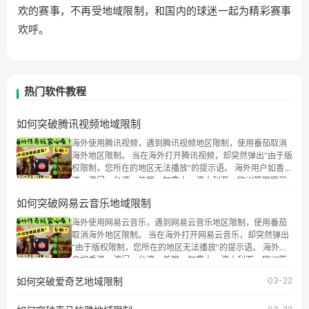
欢的赛事，不再受地域限制，和国内的球迷一起为精彩赛事
欢呼。
热门软件教程
如何突破腾讯视频地域限制
海外使用腾讯视频，遇到腾讯视频地区限制，使用番茄取消
海外地区限制。 当在海外打开腾讯视频，却突然弹出“由于版
权限制，您所在的地区无法播放”的提示语。 海外用户如香
港、澳门、台湾、美国、加拿大、澳大利亚、欧洲等国家和
地区时，腾讯视频也会像其他音乐平台一样，出现地区及版
如何突破网易云音乐地域限制
权限制问题，且仅能在中国大陆地区播放。 遇到这个问题的
朋友们，使用番茄回国加速器，即可解决「海外用户收听腾
海外使用网易云音乐，遇到网易云音乐地区限制，使用番茄
讯视频地区版权限制」的问题，无论人在香港、澳门、台
取消海外地区限制。 当在海外打开网易云音乐，却突然弹出
湾、美国、加拿大、澳大利亚、欧洲等国家和地区工作、留
“由于版权限制，您所在的地区无法播放”的提示语。 海外用
学、定居等，都可以使用，不再因地区和版权限制所困扰。
户如香港、澳门、台湾、美国、加拿大、澳大利亚、欧洲等
国家和地区时，网易云音乐也会像其他音乐平台一样，出现
如何突破爱奇艺地域限制
03-22
地区及版权限制问题，且仅能在中国大陆地区播放。 遇到这
个问题的朋友们，使用番茄回国加速器，即可解决「海外用