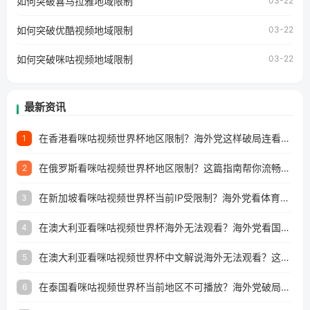
如何突破喜马拉雅地域限制
户收听网易云音乐地区版权限制」的问题，无论人在香港、
03-22
澳门、台湾、美国、加拿大、澳大利亚、欧洲等国家和地区
工作、留学、定居等，都可以使用，不再因地区和版权限制
如何突破优酷视频地域限制
03-22
所困扰。
如何突破咪咕视频地域限制
03-22
最新资讯
在香港看咪咕视频世界杯地区限制？海外党这样破局连看7天不卡顿！
1
在俄罗斯看咪咕视频世界杯地区限制？这篇指南帮你流畅看中文解说赛事
2
在新加坡看咪咕视频世界杯当前IP受限制？海外党看体育赛事的终极破局指南
3
在澳大利亚看咪咕视频世界杯海外无法观看？海外党看国内体育直播的终极解法
4
在澳大利亚看咪咕视频世界杯中文解说海外无法观看？这篇指南帮你搞定所有体育直播难题
5
在泰国看咪咕视频世界杯当前地区不可播放？海外党破局看中文解说赛事指南
6