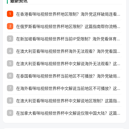
最新资讯
在香港看咪咕视频世界杯地区限制？海外党这样破局连看7天不卡顿！
1
在俄罗斯看咪咕视频世界杯地区限制？这篇指南帮你流畅看中文解说赛事
2
在新加坡看咪咕视频世界杯当前IP受限制？海外党看体育赛事的终极破局指南
3
在澳大利亚看咪咕视频世界杯海外无法观看？海外党看国内体育直播的终极解法
4
在澳大利亚看咪咕视频世界杯中文解说海外无法观看？这篇指南帮你搞定所有体育直播难题
5
在泰国看咪咕视频世界杯当前地区不可播放？海外党破局看中文解说赛事指南
6
在海外看咪咕视频世界杯中文解说当前地区不可播放？这篇指南帮你搞定所有体育赛事直播难题
7
在澳大利亚看咪咕视频世界杯中文解说地区限制？这篇指南帮你搞定海外观赛难题
8
在加拿大看咪咕视频世界杯中文解说仅限中国大陆？这篇指南帮你轻松解锁中文解说和赛事直播
9