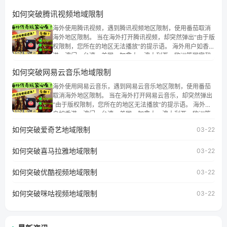
如何突破腾讯视频地域限制
海外使用腾讯视频，遇到腾讯视频地区限制，使用番茄取消
海外地区限制。 当在海外打开腾讯视频，却突然弹出“由于版
权限制，您所在的地区无法播放”的提示语。 海外用户如香
港、澳门、台湾、美国、加拿大、澳大利亚、欧洲等国家和
地区时，腾讯视频也会像其他音乐平台一样，出现地区及版
如何突破网易云音乐地域限制
权限制问题，且仅能在中国大陆地区播放。 遇到这个问题的
朋友们，使用番茄回国加速器，即可解决「海外用户收听腾
海外使用网易云音乐，遇到网易云音乐地区限制，使用番茄
讯视频地区版权限制」的问题，无论人在香港、澳门、台
取消海外地区限制。 当在海外打开网易云音乐，却突然弹出
湾、美国、加拿大、澳大利亚、欧洲等国家和地区工作、留
“由于版权限制，您所在的地区无法播放”的提示语。 海外用
学、定居等，都可以使用，不再因地区和版权限制所困扰。
户如香港、澳门、台湾、美国、加拿大、澳大利亚、欧洲等
国家和地区时，网易云音乐也会像其他音乐平台一样，出现
如何突破爱奇艺地域限制
03-22
地区及版权限制问题，且仅能在中国大陆地区播放。 遇到这
个问题的朋友们，使用番茄回国加速器，即可解决「海外用
如何突破喜马拉雅地域限制
户收听网易云音乐地区版权限制」的问题，无论人在香港、
03-22
澳门、台湾、美国、加拿大、澳大利亚、欧洲等国家和地区
工作、留学、定居等，都可以使用，不再因地区和版权限制
如何突破优酷视频地域限制
03-22
所困扰。
如何突破咪咕视频地域限制
03-22