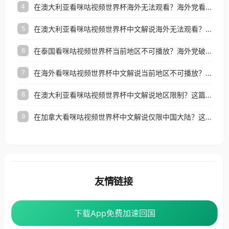
在澳大利亚看咪咕视频世界杯海外无法观看？海外党看国内体育直播的终极解法
4
在澳大利亚看咪咕视频世界杯中文解说海外无法观看？这篇指南帮你搞定所有体育直播难题
5
在泰国看咪咕视频世界杯当前地区不可播放？海外党破局看中文解说赛事指南
6
在海外看咪咕视频世界杯中文解说当前地区不可播放？这篇指南帮你搞定所有体育赛事直播难题
7
在澳大利亚看咪咕视频世界杯中文解说地区限制？这篇指南帮你搞定海外观赛难题
8
在加拿大看咪咕视频世界杯中文解说仅限中国大陆？这篇指南帮你轻松解锁中文解说和赛事直播
9
友情链接
番茄加速器
下载App免费加速回国
下载App免费加速回国