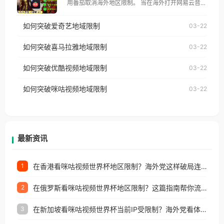
用番茄取消海外地区限制。 当在海外打开网易云音
仅能在中国大陆地区播放。 遇到这个问题的朋友们，
乐，却突然弹出“由于版权限制，您所在的地区无法
使用番茄回国加速器，即可解决「海外用户收听腾讯
如何突破爱奇艺地域限制
03-22
播放”的提示语。 海外用户如香港、澳门、台湾、美
视频地区版权限制」的问题，无论人在香港、澳门、
国、加拿大、澳大利亚、欧洲等国家和地区时，网易
如何突破喜马拉雅地域限制
03-22
台湾、美国、加拿大、澳大利亚、欧洲等国家和地区
云音乐也会像其他音乐平台一样，出现地区及版权限
工作、留学、定居等，都可以使用，不再因地区和版
如何突破优酷视频地域限制
03-22
制问题，且仅能在中国大陆地区播放。 遇到这个问题
权限制所困扰。
的朋友们，使用番茄回国加速器，即可解决「海外用
如何突破咪咕视频地域限制
03-22
户收听网易云音乐地区版权限制」的问题，无论人在
香港、澳门、台湾、美国、加拿大、澳大利亚、欧洲
等国家和地区工作、留学、定居等，都可以使用，不
再因地区和版权限制所困扰。
最新资讯
在香港看咪咕视频世界杯地区限制？海外党这样破局连看7天不卡顿！
1
在俄罗斯看咪咕视频世界杯地区限制？这篇指南帮你流畅看中文解说赛事
2
在新加坡看咪咕视频世界杯当前IP受限制？海外党看体育赛事的终极破局指南
3