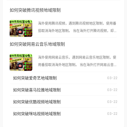
如何突破腾讯视频地域限制
海外使用腾讯视频，遇到腾讯视频地区限制，使用番
茄取消海外地区限制。 当在海外打开腾讯视频，却突
然弹出“由于版权限制，您所在的地区无法播放”的提
如何突破网易云音乐地域限制
示语。 海外用户如香港、澳门、台湾、美国、加拿
大、澳大利亚、欧洲等国家和地区时，腾讯视频也会
海外使用网易云音乐，遇到网易云音乐地区限制，使
像其他音乐平台一样，出现地区及版权限制问题，且
用番茄取消海外地区限制。 当在海外打开网易云音
仅能在中国大陆地区播放。 遇到这个问题的朋友们，
乐，却突然弹出“由于版权限制，您所在的地区无法
使用番茄回国加速器，即可解决「海外用户收听腾讯
如何突破爱奇艺地域限制
03-22
播放”的提示语。 海外用户如香港、澳门、台湾、美
视频地区版权限制」的问题，无论人在香港、澳门、
国、加拿大、澳大利亚、欧洲等国家和地区时，网易
如何突破喜马拉雅地域限制
03-22
台湾、美国、加拿大、澳大利亚、欧洲等国家和地区
云音乐也会像其他音乐平台一样，出现地区及版权限
工作、留学、定居等，都可以使用，不再因地区和版
如何突破优酷视频地域限制
03-22
制问题，且仅能在中国大陆地区播放。 遇到这个问题
权限制所困扰。
的朋友们，使用番茄回国加速器，即可解决「海外用
如何突破咪咕视频地域限制
03-22
户收听网易云音乐地区版权限制」的问题，无论人在
香港、澳门、台湾、美国、加拿大、澳大利亚、欧洲