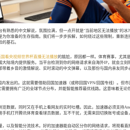
有熟悉的中文解说，氛围拉满，但一点开就是“当前地区无法播放”的冰
是为你准备的生存指南。我们将一步步拆解，如何绕过这些限制，重新连
验的基石。
英国看央视频世界杯直播无法播放
的尴尬，原因都一样。体育赛事，尤其是
国大陆境内提供服务。当平台检测到你的网络请求来自海外IP，就会立刻
那带着乡音的激情解说、实时滚动的中文弹幕，以及那份与国内亲友同步
国内发出的。这就需要借助回国加速器（或称回国VPN/回国专线）。但
。它需要拥有广泛的全球节点分布，并能智能推荐最优线路。这意味着无
据，同时又在手机上看网友的实时吐槽。因此，加速器必须支持Android、
用手机打开腾讯体育查看球员数据，互不干扰，无需来回切换账号或设备
量，以及智能分流技术。好的加速器能自动区分你的网络请求，将观看直