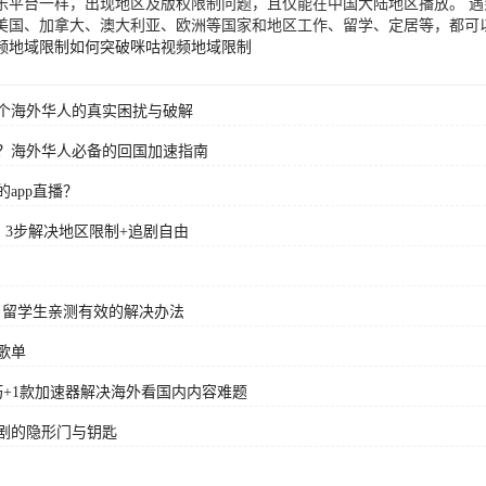
乐平台一样，出现地区及版权限制问题，且仅能在中国大陆地区播放。 
美国、加拿大、澳大利亚、欧洲等国家和地区工作、留学、定居等，都可
频地域限制
如何突破咪咕视频地域限制
个海外华人的真实困扰与破解
？海外华人必备的回国加速指南
app直播？
？3步解决地区限制+追剧自由
？留学生亲测有效的解决办法
歌单
+1款加速器解决海外看国内内容难题
剧的隐形门与钥匙