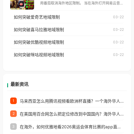
用番茄取消海外地区限制。 当在海外打开网易云音
仅能在中国大陆地区播放。 遇到这个问题的朋友们，
乐，却突然弹出“由于版权限制，您所在的地区无法
使用番茄回国加速器，即可解决「海外用户收听腾讯
如何突破爱奇艺地域限制
03-22
播放”的提示语。 海外用户如香港、澳门、台湾、美
视频地区版权限制」的问题，无论人在香港、澳门、
国、加拿大、澳大利亚、欧洲等国家和地区时，网易
如何突破喜马拉雅地域限制
03-22
台湾、美国、加拿大、澳大利亚、欧洲等国家和地区
云音乐也会像其他音乐平台一样，出现地区及版权限
工作、留学、定居等，都可以使用，不再因地区和版
如何突破优酷视频地域限制
03-22
制问题，且仅能在中国大陆地区播放。 遇到这个问题
权限制所困扰。
的朋友们，使用番茄回国加速器，即可解决「海外用
如何突破咪咕视频地域限制
03-22
户收听网易云音乐地区版权限制」的问题，无论人在
香港、澳门、台湾、美国、加拿大、澳大利亚、欧洲
等国家和地区工作、留学、定居等，都可以使用，不
再因地区和版权限制所困扰。
最新资讯
马来西亚怎么用腾讯视频看欧洲杯直播？一个海外华人的真实困扰与破解
1
在美国用百合网怎么把定位修改到中国国内？海外华人必备的回国加速指南
2
在海外，如何优雅地看2026奥运会体育比赛的app直播？
3