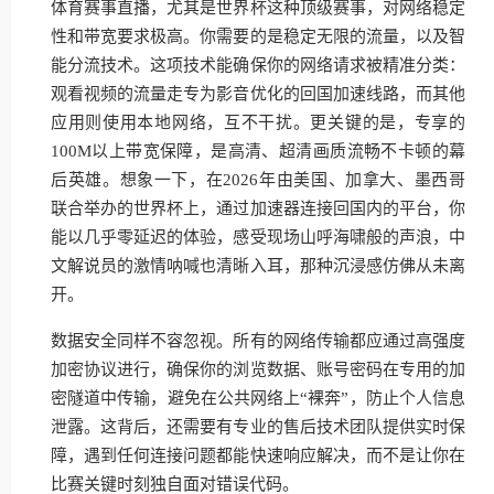
体育赛事直播，尤其是世界杯这种顶级赛事，对网络稳定
性和带宽要求极高。你需要的是稳定无限的流量，以及智
能分流技术。这项技术能确保你的网络请求被精准分类：
观看视频的流量走专为影音优化的回国加速线路，而其他
应用则使用本地网络，互不干扰。更关键的是，专享的
100M以上带宽保障，是高清、超清画质流畅不卡顿的幕
后英雄。想象一下，在2026年由美国、加拿大、墨西哥
联合举办的世界杯上，通过加速器连接回国内的平台，你
能以几乎零延迟的体验，感受现场山呼海啸般的声浪，中
文解说员的激情呐喊也清晰入耳，那种沉浸感仿佛从未离
开。
数据安全同样不容忽视。所有的网络传输都应通过高强度
加密协议进行，确保你的浏览数据、账号密码在专用的加
密隧道中传输，避免在公共网络上“裸奔”，防止个人信息
泄露。这背后，还需要有专业的售后技术团队提供实时保
障，遇到任何连接问题都能快速响应解决，而不是让你在
比赛关键时刻独自面对错误代码。