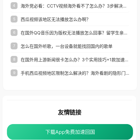
海外党必看：CCTV视频海外看不了怎么办？3步解决地区限制+追剧自由
4
西瓜视频该地区无法播放怎么办啊？
5
在国外QQ音乐因为版权无法播放怎么回事？留学生亲测有效的解决办法
6
怎么在国外听歌，一台设备就能找回国内的歌单
7
在国外用上游新闻很卡怎么办？3个实用技巧+1款加速器解决海外看国内内容难题
8
手机西瓜视频地区限制怎么解决的？海外看剧的隐形门与钥匙
9
友情链接
番茄加速器
下载App免费加速回国
下载App免费加速回国