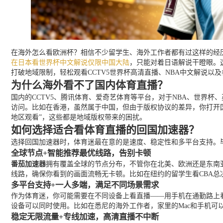
在海外怎么看欧洲杯？相信不少留学生、海外工作者都有过这样的经历
在日本看世界杯中文解说仅限中国大陆
，只能对着日语解说干瞪眼。
打破地域限制，轻松观看CCTV5世界杯高清直播、NBA中文解说以
为什么海外看不了国内体育直播？
国内的CCTV5、腾讯体育、爱奇艺体育等平台，对于NBA、世界
访问。比如在香港，虽然属于中国，但由于版权协议的差异，你打开
地区观看”，这些都是地域版权带来的困扰。
如何选择适合看体育直播的回国加速器？
选择回国加速器时，体育迷最在意的是速度、稳定性和多平台支持。
全球节点+智能推荐最优线路，告别卡顿
番茄加速器
拥有覆盖全球的节点分布，不管你在北美、欧洲还是东南
线路，确保你看到的画面流畅无卡顿。比如在纽约的留学生看CBA
多平台支持+一人多端，满足不同场景需求
作为体育迷，你可能需要在不同设备上看直播——用手机在通勤路上
设备可以同时使用。比如在悉尼的海外工作者，家里的Mac和手机可
稳定无限流量+专线加速，高清直播不中断