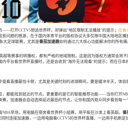
——打开CCTV5想追世界杯，却弹出“地区限制无法播放”的提示；
在香
这些问题的根源，在于国内体育平台的版权协议大多仅限中国大陆地区播放
及各大足球联赛，尤其是
番茄加速器
如何通过六大核心功能解决你的所有痛
杯、英超等赛事的转播权，都有严格的地域限制。这是因为版权方通常会将
国内平台看世界杯直播时，还是会收到“海外无法观看”的提示；而在日本
毕竟看直播最怕卡顿，尤其是关键时刻的进球瞬间，要是缓冲半天，体验
亚，都能找到就近的节点。更重要的是它的智能推荐功能——当你打开NB
总决赛，加速器会自动选择延迟最低的节点，让你和国内观众同步看到每一
看NBA早场，用电脑在宿舍看世界杯小组赛，用平板在沙发上看英超。
番
以同时连接加速器，一边用电脑看CCTV5的世界杯直播，一边用手机刷足