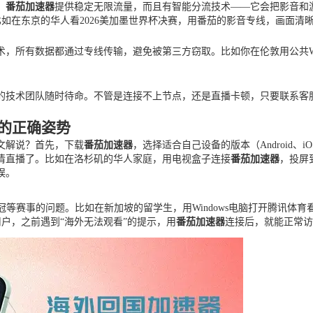
。
番茄加速器
提供稳定无限流量，而且有智能分流技术——它会把影音和
比如在东京的华人看2026美加墨世界杯决赛，用番茄的影音专线，画面
术，所有数据都通过专线传输，避免被第三方窃取。比如你在伦敦用公共Wi
的技术团队随时待命。不管是连接不上节点，还是直播卡顿，只要联系客
说的正确姿势
中文解说？首先，下载
番茄加速器
，选择适合自己设备的版本（Android、i
高清直播了。比如在洛杉矶的华人家庭，用电视盒子连接
番茄加速器
，投屏
误。
冠等赛事的问题。比如在新加坡的留学生，用Windows电脑打开腾讯体
户，之前遇到“海外无法观看”的提示，用
番茄加速器
连接后，就能正常访