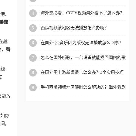
app直播？
洲等国家和地区工作、留
海外党必看：CCTV视频海外看不了怎么办？
4
香港、
学、定居等，都可以使用，
3步解决地区限制+追剧自由
番茄
不再因地区和版权限制所困
西瓜视频该地区无法播放怎么办啊？
5
扰。
在越
在国外QQ音乐因为版权无法播放怎么回事？
6
留学生亲测有效的解决办法
放，
番
怎么在国外听歌，一台设备就能找回国内的歌
7
单
专线，
在国外用上游新闻很卡怎么办？3个实用技巧
8
动
+1款加速器解决海外看国内内容难题
手机西瓜视频地区限制怎么解决的？海外看剧
9
的隐形门与钥匙
都能放
比如你
瞬间。