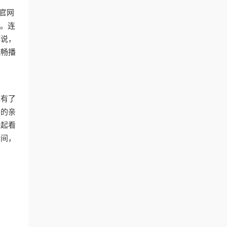
去官网
钮。连
解说，
流畅播
过有了
内的亲
一起看
瞬间，