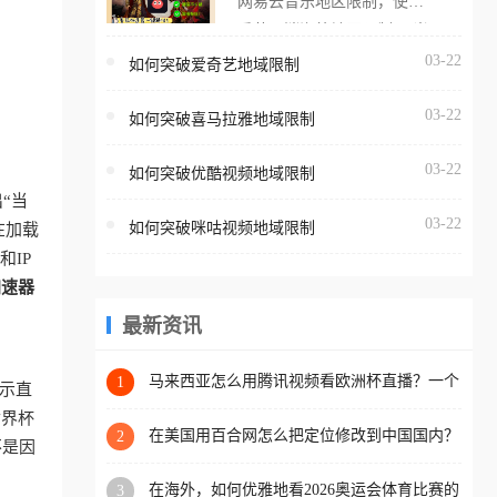
网易云音乐地区限制，使用
海外用户如香港、澳门、台
番茄取消海外地区限制。 当
湾、美国、加拿大、澳大利
在海外打开网易云音乐，却
03-22
如何突破爱奇艺地域限制
亚、欧洲等国家和地区时，
突然弹出“由于版权限制，您
腾讯视频也会像其他音乐平
03-22
所在的地区无法播放”的提示
如何突破喜马拉雅地域限制
台一样，出现地区及版权限
语。 海外用户如香港、澳
制问题，且仅能在中国大陆
03-22
如何突破优酷视频地域限制
门、台湾、美国、加拿大、
地区播放。 遇到这个问题的
“当
澳大利亚、欧洲等国家和地
朋友们，使用番茄回国加速
03-22
如何突破咪咕视频地域限制
在加载
区时，网易云音乐也会像其
器，即可解决「海外用户收
IP
他音乐平台一样，出现地区
听腾讯视频地区版权限制」
加速器
及版权限制问题，且仅能在
的问题，无论人在香港、澳
中国大陆地区播放。 遇到这
最新资讯
门、台湾、美国、加拿大、
个问题的朋友们，使用番茄
澳大利亚、欧洲等国家和地
回国加速器，即可解决「海
马来西亚怎么用腾讯视频看欧洲杯直播？一个
1
区工作、留学、定居等，都
示直
海外华人的真实困扰与破解
外用户收听网易云音乐地区
可以使用，不再因地区和版
世界杯
版权限制」的问题，无论人
在美国用百合网怎么把定位修改到中国国内？
2
权限制所困扰。
不是因
海外华人必备的回国加速指南
在香港、澳门、台湾、美
在海外，如何优雅地看2026奥运会体育比赛的
3
国、加拿大、澳大利亚、欧