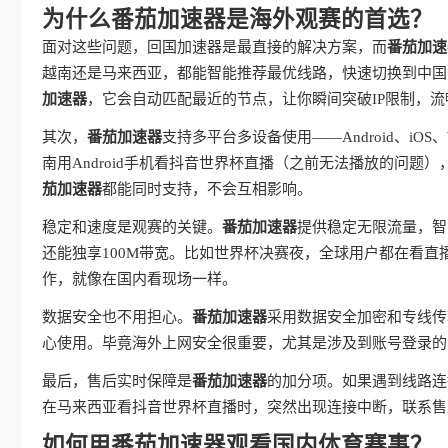
为什么番茄加速器是海外观赛的首选？
面对这些问题，回国加速器是最直接的解决方案，而
番茄加速
越南还是马来西亚，都能智能推荐最优线路，快速切换到中国大
加速器
，它会自动匹配最近的节点，让你瞬间突破IP限制，
其次，
番茄加速器
支持多平台多设备使用——Android、iO
南用Android手机看抖音世界杯直播（之前无法播放的问题），
茄加速器
都能同时支持，不会互相影响。
稳定和速度是观赛的关键。
番茄加速器
提供稳定无限流量，智
还能独享100M带宽。比如世界杯决赛夜，全球用户都在看
作，就像在国内看现场一样。
数据安全也不用担心。
番茄加速器
采用数据安全加密和专线传
心使用。毕竟海外上网安全很重要，尤其是涉及到账号登录的
最后，售后实时保障是
番茄加速器
的加分项。如果遇到线路连
在马来西亚看抖音世界杯直播时，突然出现连接中断，联系售
如何用番茄加速器观看国内体育赛事？