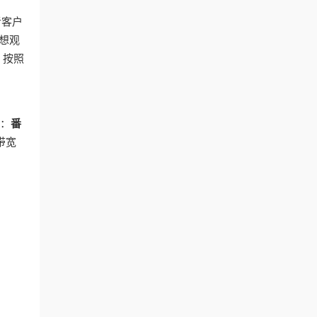
者客户
你想观
，按照
A：
番
带宽