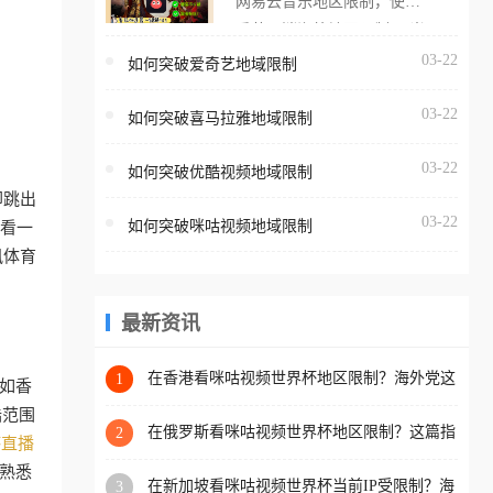
网易云音乐地区限制，使用
海外用户如香港、澳门、台
番茄取消海外地区限制。 当
湾、美国、加拿大、澳大利
在海外打开网易云音乐，却
03-22
如何突破爱奇艺地域限制
亚、欧洲等国家和地区时，
突然弹出“由于版权限制，您
腾讯视频也会像其他音乐平
03-22
所在的地区无法播放”的提示
如何突破喜马拉雅地域限制
台一样，出现地区及版权限
语。 海外用户如香港、澳
制问题，且仅能在中国大陆
03-22
如何突破优酷视频地域限制
门、台湾、美国、加拿大、
地区播放。 遇到这个问题的
却跳出
澳大利亚、欧洲等国家和地
朋友们，使用番茄回国加速
03-22
如何突破咪咕视频地域限制
看一
区时，网易云音乐也会像其
器，即可解决「海外用户收
讯体育
他音乐平台一样，出现地区
听腾讯视频地区版权限制」
及版权限制问题，且仅能在
的问题，无论人在香港、澳
中国大陆地区播放。 遇到这
最新资讯
门、台湾、美国、加拿大、
个问题的朋友们，使用番茄
澳大利亚、欧洲等国家和地
回国加速器，即可解决「海
在香港看咪咕视频世界杯地区限制？海外党这
1
区工作、留学、定居等，都
如香
样破局连看7天不卡顿！
外用户收听网易云音乐地区
可以使用，不再因地区和版
陆范围
版权限制」的问题，无论人
在俄罗斯看咪咕视频世界杯地区限制？这篇指
2
权限制所困扰。
杯直播
南帮你流畅看中文解说赛事
在香港、澳门、台湾、美
熟悉
在新加坡看咪咕视频世界杯当前IP受限制？海
3
国、加拿大、澳大利亚、欧