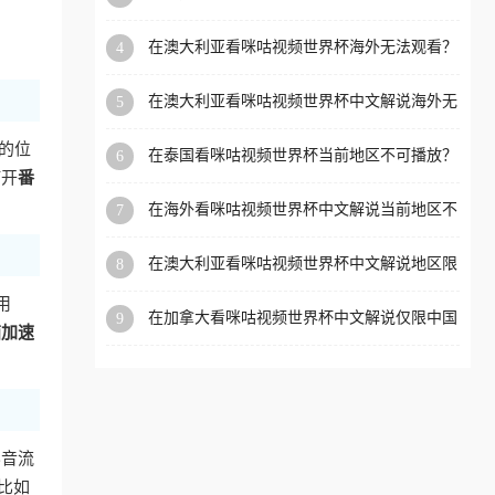
外党看体育赛事的终极破局指南
洲等国家和地区工作、留
在澳大利亚看咪咕视频世界杯海外无法观看？
4
学、定居等，都可以使用，
海外党看国内体育直播的终极解法
不再因地区和版权限制所困
在澳大利亚看咪咕视频世界杯中文解说海外无
5
扰。
法观看？这篇指南帮你搞定所有体育直播难题
的位
在泰国看咪咕视频世界杯当前地区不可播放？
6
海外党破局看中文解说赛事指南
打开
番
在海外看咪咕视频世界杯中文解说当前地区不
7
可播放？这篇指南帮你搞定所有体育赛事直播
难题
在澳大利亚看咪咕视频世界杯中文解说地区限
8
制？这篇指南帮你搞定海外观赛难题
用
在加拿大看咪咕视频世界杯中文解说仅限中国
9
茄加速
大陆？这篇指南帮你轻松解锁中文解说和赛事
直播
影音流
比如