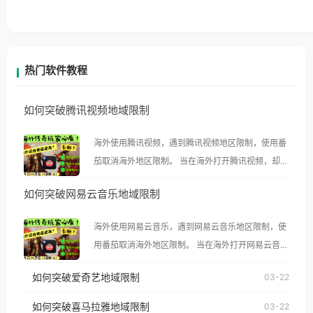
热门软件教程
如何突破腾讯视频地域限制
海外使用腾讯视频，遇到腾讯视频地区限制，使用番
茄取消海外地区限制。 当在海外打开腾讯视频，却突
然弹出“由于版权限制，您所在的地区无法播放”的提
如何突破网易云音乐地域限制
示语。 海外用户如香港、澳门、台湾、美国、加拿
大、澳大利亚、欧洲等国家和地区时，腾讯视频也会
海外使用网易云音乐，遇到网易云音乐地区限制，使
像其他音乐平台一样，出现地区及版权限制问题，且
用番茄取消海外地区限制。 当在海外打开网易云音
仅能在中国大陆地区播放。 遇到这个问题的朋友们，
乐，却突然弹出“由于版权限制，您所在的地区无法
使用番茄回国加速器，即可解决「海外用户收听腾讯
如何突破爱奇艺地域限制
03-22
播放”的提示语。 海外用户如香港、澳门、台湾、美
视频地区版权限制」的问题，无论人在香港、澳门、
国、加拿大、澳大利亚、欧洲等国家和地区时，网易
如何突破喜马拉雅地域限制
03-22
台湾、美国、加拿大、澳大利亚、欧洲等国家和地区