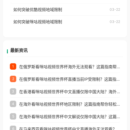
云音乐也会像其他音乐平台一样，出现地区及版权限
工作、留学、定居等，都可以使用，不再因地区和版
如何突破优酷视频地域限制
03-22
制问题，且仅能在中国大陆地区播放。 遇到这个问题
权限制所困扰。
的朋友们，使用番茄回国加速器，即可解决「海外用
如何突破咪咕视频地域限制
03-22
户收听网易云音乐地区版权限制」的问题，无论人在
香港、澳门、台湾、美国、加拿大、澳大利亚、欧洲
等国家和地区工作、留学、定居等，都可以使用，不
再因地区和版权限制所困扰。
最新资讯
在俄罗斯看咪咕视频世界杯海外无法观看？这篇指南帮你搞定所有体育赛事直播难题
1
在俄罗斯看咪咕视频世界杯直播当前IP受限制？这篇指南帮你搞定海外观赛难题
2
在香港看咪咕视频世界杯中文直播仅限中国大陆？海外党体育观赛终极指南
3
在海外看咪咕视频世界杯地区限制？这篇指南帮你轻松解锁中文解说赛事
4
在海外看咪咕视频世界杯中文解说仅限中国大陆？这篇指南帮你突破限制看遍赛事
5
在马来西亚看咪咕视频世界杯中文直播海外无法观看？这篇指南帮你突破所有地区限制
6