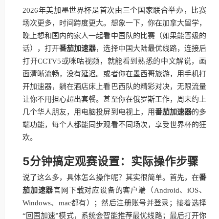
2026年美加墨世界杯是首次由三个国家联合举办，比赛
场次更多，时间跨度更大。想象一下，你在加拿大留学，
晚上想和国内的家人一起看中国队的比赛（如果能晋级的
话），打开
番茄加速器
，选择中国大陆最优线路，连接后
打开CCTV5或咪咕视频，就能看到熟悉的中文解说，画
面清晰流畅，没有延迟。或者你在墨西哥旅游，用手机打
开加速器，躺在酒店床上看巴西队的精彩对决，无限流量
让你不用担心超出套餐。甚至你在俄罗斯工作，周末约上
几个华人朋友，用电脑投屏到电视上，用
番茄加速器
的多
端功能，每个人都能同步观看不同场次，享受世界杯的狂
欢。
5分钟搞定观赛设置：实际操作步骤
说了这么多，具体怎么操作呢？其实很简单。首先，在
番
茄加速器
官网下载对应设备的客户端（Android、iOS、
Windows、mac都有）；然后注册账号并登录；接着选择
“回国加速”模式，系统会智能推荐最优线路；最后打开你