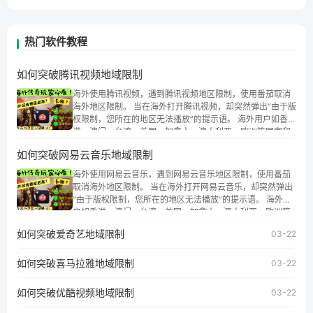
热门软件教程
如何突破腾讯视频地域限制
海外使用腾讯视频，遇到腾讯视频地区限制，使用番茄取消
海外地区限制。 当在海外打开腾讯视频，却突然弹出“由于版
权限制，您所在的地区无法播放”的提示语。 海外用户如香
港、澳门、台湾、美国、加拿大、澳大利亚、欧洲等国家和
地区时，腾讯视频也会像其他音乐平台一样，出现地区及版
如何突破网易云音乐地域限制
权限制问题，且仅能在中国大陆地区播放。 遇到这个问题的
朋友们，使用番茄回国加速器，即可解决「海外用户收听腾
海外使用网易云音乐，遇到网易云音乐地区限制，使用番茄
讯视频地区版权限制」的问题，无论人在香港、澳门、台
取消海外地区限制。 当在海外打开网易云音乐，却突然弹出
湾、美国、加拿大、澳大利亚、欧洲等国家和地区工作、留
“由于版权限制，您所在的地区无法播放”的提示语。 海外用
学、定居等，都可以使用，不再因地区和版权限制所困扰。
户如香港、澳门、台湾、美国、加拿大、澳大利亚、欧洲等
国家和地区时，网易云音乐也会像其他音乐平台一样，出现
如何突破爱奇艺地域限制
03-22
地区及版权限制问题，且仅能在中国大陆地区播放。 遇到这
个问题的朋友们，使用番茄回国加速器，即可解决「海外用
如何突破喜马拉雅地域限制
户收听网易云音乐地区版权限制」的问题，无论人在香港、
03-22
澳门、台湾、美国、加拿大、澳大利亚、欧洲等国家和地区
工作、留学、定居等，都可以使用，不再因地区和版权限制
如何突破优酷视频地域限制
03-22
所困扰。