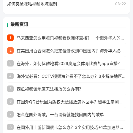
如何突破咪咕视频地域限制
03-22
最新资讯
马来西亚怎么用腾讯视频看欧洲杯直播？一个海外华人的真实困扰与破解
1
在美国用百合网怎么把定位修改到中国国内？海外华人必备的回国加速指南
2
在海外，如何优雅地看2026奥运会体育比赛的app直播？
3
海外党必看：CCTV视频海外看不了怎么办？3步解决地区限制+追剧自由
4
西瓜视频该地区无法播放怎么办啊？
5
在国外QQ音乐因为版权无法播放怎么回事？留学生亲测有效的解决办法
6
怎么在国外听歌，一台设备就能找回国内的歌单
7
在国外用上游新闻很卡怎么办？3个实用技巧+1款加速器解决海外看国内内容难题
8