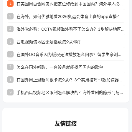
在美国用百合网怎么把定位修改到中国国内？海外华人必备的回国加速指南
2
在海外，如何优雅地看2026奥运会体育比赛的app直播？
3
海外党必看：CCTV视频海外看不了怎么办？3步解决地区限制+追剧自由
4
西瓜视频该地区无法播放怎么办啊？
5
在国外QQ音乐因为版权无法播放怎么回事？留学生亲测有效的解决办法
6
怎么在国外听歌，一台设备就能找回国内的歌单
7
在国外用上游新闻很卡怎么办？3个实用技巧+1款加速器解决海外看国内内容难题
8
手机西瓜视频地区限制怎么解决的？海外看剧的隐形门与钥匙
9
友情链接