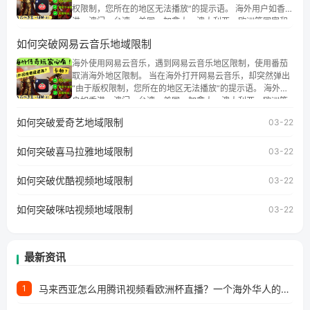
权限制，您所在的地区无法播放”的提示语。 海外用户如香
港、澳门、台湾、美国、加拿大、澳大利亚、欧洲等国家和
地区时，腾讯视频也会像其他音乐平台一样，出现地区及版
如何突破网易云音乐地域限制
权限制问题，且仅能在中国大陆地区播放。 遇到这个问题的
朋友们，使用番茄回国加速器，即可解决「海外用户收听腾
海外使用网易云音乐，遇到网易云音乐地区限制，使用番茄
讯视频地区版权限制」的问题，无论人在香港、澳门、台
取消海外地区限制。 当在海外打开网易云音乐，却突然弹出
湾、美国、加拿大、澳大利亚、欧洲等国家和地区工作、留
“由于版权限制，您所在的地区无法播放”的提示语。 海外用
学、定居等，都可以使用，不再因地区和版权限制所困扰。
户如香港、澳门、台湾、美国、加拿大、澳大利亚、欧洲等
国家和地区时，网易云音乐也会像其他音乐平台一样，出现
如何突破爱奇艺地域限制
03-22
地区及版权限制问题，且仅能在中国大陆地区播放。 遇到这
个问题的朋友们，使用番茄回国加速器，即可解决「海外用
如何突破喜马拉雅地域限制
户收听网易云音乐地区版权限制」的问题，无论人在香港、
03-22
澳门、台湾、美国、加拿大、澳大利亚、欧洲等国家和地区
工作、留学、定居等，都可以使用，不再因地区和版权限制
如何突破优酷视频地域限制
03-22
所困扰。
如何突破咪咕视频地域限制
03-22
最新资讯
马来西亚怎么用腾讯视频看欧洲杯直播？一个海外华人的真实困扰与破解
1