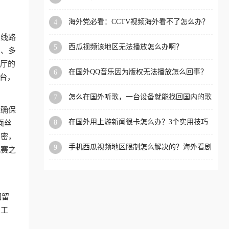
app直播？
洲等国家和地区工作、留
海外党必看：CCTV视频海外看不了怎么办？
4
学、定居等，都可以使用，
3步解决地区限制+追剧自由
是线路
不再因地区和版权限制所困
西瓜视频该地区无法播放怎么办啊？
5
约、多
扰。
客厅的
在国外QQ音乐因为版权无法播放怎么回事？
6
平台，
留学生亲测有效的解决办法
怎么在国外听歌，一台设备就能找回国内的歌
7
单
能确保
在国外用上游新闻很卡怎么办？3个实用技巧
8
面丝
+1款加速器解决海外看国内内容难题
加密，
手机西瓜视频地区限制怎么解决的？海外看剧
9
观赛之
的隐形门与钥匙
国留
的工