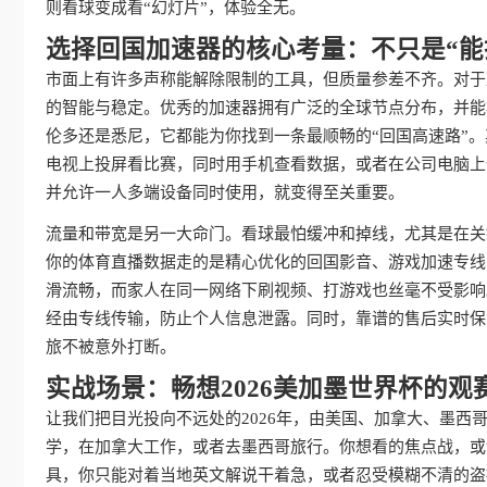
则看球变成看“幻灯片”，体验全无。
选择回国加速器的核心考量：不只是“能
市面上有许多声称能解除限制的工具，但质量参差不齐。对于
的智能与稳定。优秀的加速器拥有广泛的全球节点分布，并能
伦多还是悉尼，它都能为你找到一条最顺畅的“回国高速路”
电视上投屏看比赛，同时用手机查看数据，或者在公司电脑上偷偷瞄一
并允许一人多端设备同时使用，就变得至关重要。
流量和带宽是另一大命门。看球最怕缓冲和掉线，尤其是在关
你的体育直播数据走的是精心优化的回国影音、游戏加速专线
滑流畅，而家人在同一网络下刷视频、打游戏也丝毫不受影响
经由专线传输，防止个人信息泄露。同时，靠谱的售后实时保
旅不被意外打断。
实战场景：畅想2026美加墨世界杯的观
让我们把目光投向不远处的2026年，由美国、加拿大、墨
学，在加拿大工作，或者去墨西哥旅行。你想看的焦点战，或
具，你只能对着当地英文解说干着急，或者忍受模糊不清的盗