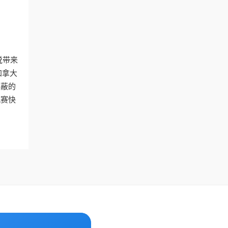
说带来
加拿大
屏蔽的
观赛快