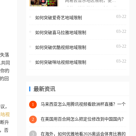
网易云音乐地区限制，使用
海外用户如香港、澳门、台
番茄取消海外地区限制。 当
湾、美国、加拿大、澳大利
在海外打开网易云音乐，却
03-22
如何突破爱奇艺地域限制
亚、欧洲等国家和地区时，
突然弹出“由于版权限制，您
腾讯视频也会像其他音乐平
03-22
所在的地区无法播放”的提示
如何突破喜马拉雅地域限制
台一样，出现地区及版权限
语。 海外用户如香港、澳
制问题，且仅能在中国大陆
03-22
如何突破优酷视频地域限制
门、台湾、美国、加拿大、
地区播放。 遇到这个问题的
的失落
澳大利亚、欧洲等国家和地
朋友们，使用番茄回国加速
03-22
如何突破咪咕视频地域限制
人共同
区时，网易云音乐也会像其
器，即可解决「海外用户收
。你的
他音乐平台一样，出现地区
听腾讯视频地区版权限制」
的回
及版权限制问题，且仅能在
的问题，无论人在香港、澳
中国大陆地区播放。 遇到这
最新资讯
门、台湾、美国、加拿大、
个问题的朋友们，使用番茄
澳大利亚、欧洲等国家和地
回国加速器，即可解决「海
马来西亚怎么用腾讯视频看欧洲杯直播？一个
1
区工作、留学、定居等，都
协议，
海外华人的真实困扰与破解
外用户收听网易云音乐地区
可以使用，不再因地区和版
咪咕视
版权限制」的问题，无论人
在美国用百合网怎么把定位修改到中国国内？
2
权限制所困扰。
不断升
海外华人必备的回国加速指南
在香港、澳门、台湾、美
，否
在海外，如何优雅地看2026奥运会体育比赛的
3
国、加拿大、澳大利亚、欧