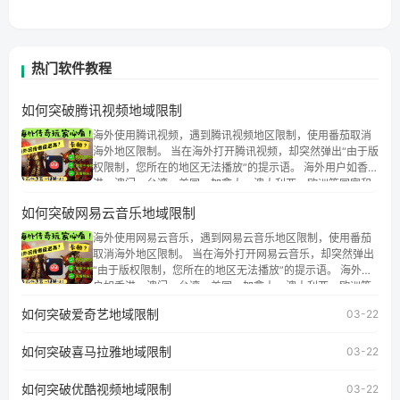
热门软件教程
如何突破腾讯视频地域限制
海外使用腾讯视频，遇到腾讯视频地区限制，使用番茄取消
海外地区限制。 当在海外打开腾讯视频，却突然弹出“由于版
权限制，您所在的地区无法播放”的提示语。 海外用户如香
港、澳门、台湾、美国、加拿大、澳大利亚、欧洲等国家和
地区时，腾讯视频也会像其他音乐平台一样，出现地区及版
如何突破网易云音乐地域限制
权限制问题，且仅能在中国大陆地区播放。 遇到这个问题的
朋友们，使用番茄回国加速器，即可解决「海外用户收听腾
海外使用网易云音乐，遇到网易云音乐地区限制，使用番茄
讯视频地区版权限制」的问题，无论人在香港、澳门、台
取消海外地区限制。 当在海外打开网易云音乐，却突然弹出
湾、美国、加拿大、澳大利亚、欧洲等国家和地区工作、留
“由于版权限制，您所在的地区无法播放”的提示语。 海外用
学、定居等，都可以使用，不再因地区和版权限制所困扰。
户如香港、澳门、台湾、美国、加拿大、澳大利亚、欧洲等
国家和地区时，网易云音乐也会像其他音乐平台一样，出现
如何突破爱奇艺地域限制
03-22
地区及版权限制问题，且仅能在中国大陆地区播放。 遇到这
个问题的朋友们，使用番茄回国加速器，即可解决「海外用
如何突破喜马拉雅地域限制
户收听网易云音乐地区版权限制」的问题，无论人在香港、
03-22
澳门、台湾、美国、加拿大、澳大利亚、欧洲等国家和地区
工作、留学、定居等，都可以使用，不再因地区和版权限制
如何突破优酷视频地域限制
03-22
所困扰。