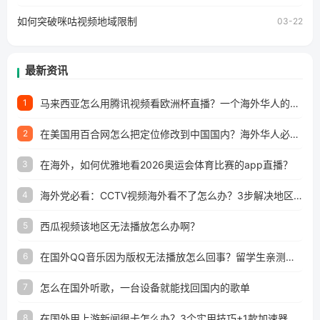
如何突破咪咕视频地域限制
03-22
最新资讯
马来西亚怎么用腾讯视频看欧洲杯直播？一个海外华人的真实困扰与破解
1
在美国用百合网怎么把定位修改到中国国内？海外华人必备的回国加速指南
2
在海外，如何优雅地看2026奥运会体育比赛的app直播？
3
海外党必看：CCTV视频海外看不了怎么办？3步解决地区限制+追剧自由
4
西瓜视频该地区无法播放怎么办啊？
5
在国外QQ音乐因为版权无法播放怎么回事？留学生亲测有效的解决办法
6
怎么在国外听歌，一台设备就能找回国内的歌单
7
在国外用上游新闻很卡怎么办？3个实用技巧+1款加速器解决海外看国内内容难题
8