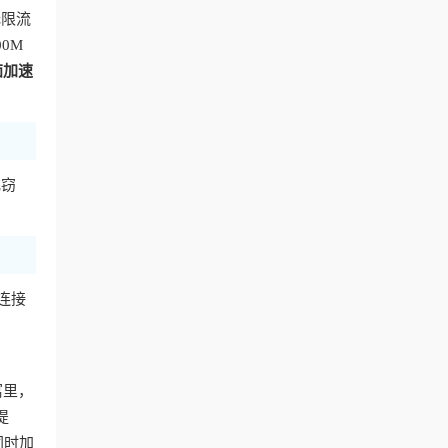
无限流
0M
茄加速
或窃
连接
寓里，
提
同时加