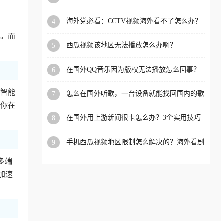
app直播？
洲等国家和地区工作、留
海外党必看：CCTV视频海外看不了怎么办？
4
学、定居等，都可以使用，
3步解决地区限制+追剧自由
务。而
不再因地区和版权限制所困
西瓜视频该地区无法播放怎么办啊？
5
扰。
在国外QQ音乐因为版权无法播放怎么回事？
6
留学生亲测有效的解决办法
能智能
怎么在国外听歌，一台设备就能找回国内的歌
7
单
如你在
在国外用上游新闻很卡怎么办？3个实用技巧
8
+1款加速器解决海外看国内内容难题
手机西瓜视频地区限制怎么解决的？海外看剧
9
的隐形门与钥匙
人多端
加速