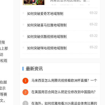
网易云音乐地区限制，使用
海外用户如香港、澳门、台
番茄取消海外地区限制。 当
湾、美国、加拿大、澳大利
在海外打开网易云音乐，却
03-22
如何突破爱奇艺地域限制
亚、欧洲等国家和地区时，
突然弹出“由于版权限制，您
腾讯视频也会像其他音乐平
03-22
所在的地区无法播放”的提示
如何突破喜马拉雅地域限制
台一样，出现地区及版权限
语。 海外用户如香港、澳
制问题，且仅能在中国大陆
03-22
如何突破优酷视频地域限制
门、台湾、美国、加拿大、
地区播放。 遇到这个问题的
受限
澳大利亚、欧洲等国家和地
朋友们，使用番茄回国加速
03-22
如何突破咪咕视频地域限制
站上那
区时，网易云音乐也会像其
器，即可解决「海外用户收
访
他音乐平台一样，出现地区
听腾讯视频地区版权限制」
轻松观
及版权限制问题，且仅能在
的问题，无论人在香港、澳
中国大陆地区播放。 遇到这
最新资讯
门、台湾、美国、加拿大、
个问题的朋友们，使用番茄
澳大利亚、欧洲等国家和地
回国加速器，即可解决「海
马来西亚怎么用腾讯视频看欧洲杯直播？一个
1
区工作、留学、定居等，都
在越
海外华人的真实困扰与破解
外用户收听网易云音乐地区
可以使用，不再因地区和版
显示
版权限制」的问题，无论人
在美国用百合网怎么把定位修改到中国国内？
2
权限制所困扰。
超等赛
海外华人必备的回国加速指南
在香港、澳门、台湾、美
文，
在海外，如何优雅地看2026奥运会体育比赛的
3
国、加拿大、澳大利亚、欧