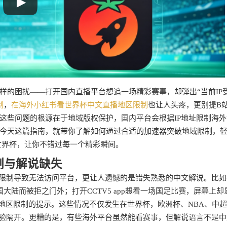
样的困扰——打开国内直播平台想追一场精彩赛事，却弹出“当前IP
制
，
在海外小红书看世界杯中文直播地区限制
也让人头疼，更别提B
这些问题的根源在于地域版权保护，国内平台会根据IP地址限制海外
今天这篇指南，就带你了解如何通过合适的加速器突破地域限制，
墨世界杯，让你不错过每一个精彩瞬间。
制与解说缺失
P限制导致无法访问平台，更让人遗憾的是错失熟悉的中文解说。比如
大陆而被拒之门外；打开CCTV5 app想看一场国足比赛，屏幕上却
到地区限制的提示。这些情况不仅发生在世界杯，欧洲杯、NBA、中
体验隔开。更糟的是，有些海外平台虽然能看赛事，但解说语言不是中