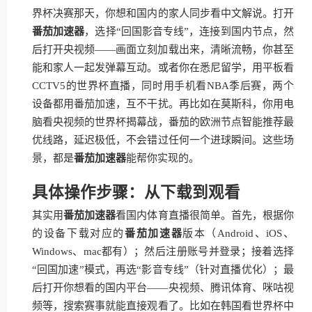
界杯决赛那天，你想和国内的家人同步看中文解说。打开
番茄加速器
，选择“回国影音专线”，连接到国内节点，然
后打开央视频——画面立刻加载出来，清晰流畅，你甚至
能和家人一起发弹幕互动。或者你在悉尼留学，用平板看
CCTV5的世界杯直播，同时用手机看NBA季后赛，两个
设备都用番茄加速，互不干扰。再比如在莫斯科，你用电
脑看央视频的世界杯揭幕战，番茄的欧洲节点智能推荐最
优线路，延迟极低，不会错过任何一个进球瞬间。这些场
景，都是
番茄加速器
能帮你实现的。
具体操作步骤：从下载到观看
其实用
番茄加速器
看国内体育直播很简单。首先，根据你
的设备下载对应的
番茄加速器
版本（Android、iOS、
Windows、mac都有）；然后注册账号并登录；接着选择
“回国加速”模式，再选“影音专线”（针对直播优化）；最
后打开你想看的国内平台——央视频、腾讯体育、咪咕视
频等，搜索赛事就能直接观看了。比如在韩国看世界杯中