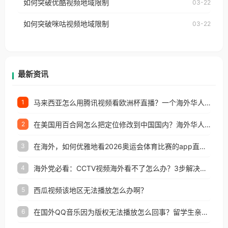
如何突破优酷视频地域限制
03-22
制问题，且仅能在中国大陆地区播放。 遇到这个问题
权限制所困扰。
的朋友们，使用番茄回国加速器，即可解决「海外用
如何突破咪咕视频地域限制
03-22
户收听网易云音乐地区版权限制」的问题，无论人在
香港、澳门、台湾、美国、加拿大、澳大利亚、欧洲
等国家和地区工作、留学、定居等，都可以使用，不
再因地区和版权限制所困扰。
最新资讯
马来西亚怎么用腾讯视频看欧洲杯直播？一个海外华人的真实困扰与破解
1
在美国用百合网怎么把定位修改到中国国内？海外华人必备的回国加速指南
2
在海外，如何优雅地看2026奥运会体育比赛的app直播？
3
海外党必看：CCTV视频海外看不了怎么办？3步解决地区限制+追剧自由
4
西瓜视频该地区无法播放怎么办啊？
5
在国外QQ音乐因为版权无法播放怎么回事？留学生亲测有效的解决办法
6