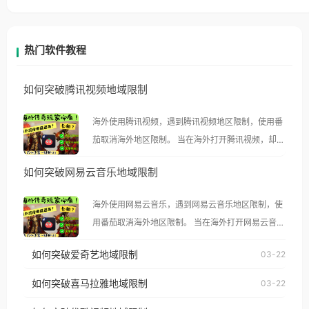
热门软件教程
如何突破腾讯视频地域限制
海外使用腾讯视频，遇到腾讯视频地区限制，使用番
茄取消海外地区限制。 当在海外打开腾讯视频，却突
然弹出“由于版权限制，您所在的地区无法播放”的提
如何突破网易云音乐地域限制
示语。 海外用户如香港、澳门、台湾、美国、加拿
大、澳大利亚、欧洲等国家和地区时，腾讯视频也会
海外使用网易云音乐，遇到网易云音乐地区限制，使
像其他音乐平台一样，出现地区及版权限制问题，且
用番茄取消海外地区限制。 当在海外打开网易云音
仅能在中国大陆地区播放。 遇到这个问题的朋友们，
乐，却突然弹出“由于版权限制，您所在的地区无法
使用番茄回国加速器，即可解决「海外用户收听腾讯
如何突破爱奇艺地域限制
03-22
播放”的提示语。 海外用户如香港、澳门、台湾、美
视频地区版权限制」的问题，无论人在香港、澳门、
国、加拿大、澳大利亚、欧洲等国家和地区时，网易
如何突破喜马拉雅地域限制
03-22
台湾、美国、加拿大、澳大利亚、欧洲等国家和地区
云音乐也会像其他音乐平台一样，出现地区及版权限
工作、留学、定居等，都可以使用，不再因地区和版