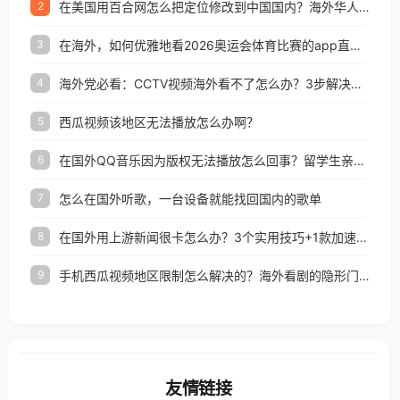
在美国用百合网怎么把定位修改到中国国内？海外华人必备的回国加速指南
2
在海外，如何优雅地看2026奥运会体育比赛的app直播？
3
海外党必看：CCTV视频海外看不了怎么办？3步解决地区限制+追剧自由
4
西瓜视频该地区无法播放怎么办啊？
5
在国外QQ音乐因为版权无法播放怎么回事？留学生亲测有效的解决办法
6
怎么在国外听歌，一台设备就能找回国内的歌单
7
在国外用上游新闻很卡怎么办？3个实用技巧+1款加速器解决海外看国内内容难题
8
手机西瓜视频地区限制怎么解决的？海外看剧的隐形门与钥匙
9
友情链接