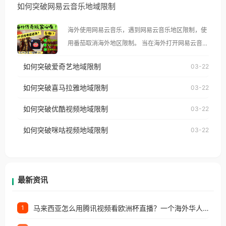
如何突破网易云音乐地域限制
示语。 海外用户如香港、澳门、台湾、美国、加拿
大、澳大利亚、欧洲等国家和地区时，腾讯视频也会
海外使用网易云音乐，遇到网易云音乐地区限制，使
像其他音乐平台一样，出现地区及版权限制问题，且
用番茄取消海外地区限制。 当在海外打开网易云音
仅能在中国大陆地区播放。 遇到这个问题的朋友们，
乐，却突然弹出“由于版权限制，您所在的地区无法
使用番茄回国加速器，即可解决「海外用户收听腾讯
如何突破爱奇艺地域限制
03-22
播放”的提示语。 海外用户如香港、澳门、台湾、美
视频地区版权限制」的问题，无论人在香港、澳门、
国、加拿大、澳大利亚、欧洲等国家和地区时，网易
如何突破喜马拉雅地域限制
03-22
台湾、美国、加拿大、澳大利亚、欧洲等国家和地区
云音乐也会像其他音乐平台一样，出现地区及版权限
工作、留学、定居等，都可以使用，不再因地区和版
如何突破优酷视频地域限制
03-22
制问题，且仅能在中国大陆地区播放。 遇到这个问题
权限制所困扰。
的朋友们，使用番茄回国加速器，即可解决「海外用
如何突破咪咕视频地域限制
03-22
户收听网易云音乐地区版权限制」的问题，无论人在
香港、澳门、台湾、美国、加拿大、澳大利亚、欧洲
等国家和地区工作、留学、定居等，都可以使用，不
再因地区和版权限制所困扰。
最新资讯
马来西亚怎么用腾讯视频看欧洲杯直播？一个海外华人的真实困扰与破解
1