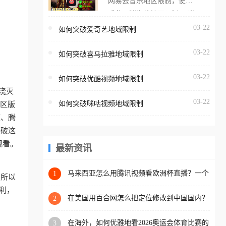
网易云音乐地区限制，使用
海外用户如香港、澳门、台
番茄取消海外地区限制。 当
湾、美国、加拿大、澳大利
在海外打开网易云音乐，却
03-22
如何突破爱奇艺地域限制
亚、欧洲等国家和地区时，
突然弹出“由于版权限制，您
腾讯视频也会像其他音乐平
03-22
所在的地区无法播放”的提示
如何突破喜马拉雅地域限制
台一样，出现地区及版权限
语。 海外用户如香港、澳
制问题，且仅能在中国大陆
03-22
如何突破优酷视频地域限制
门、台湾、美国、加拿大、
地区播放。 遇到这个问题的
浇灭
澳大利亚、欧洲等国家和地
朋友们，使用番茄回国加速
03-22
如何突破咪咕视频地域限制
地区版
区时，网易云音乐也会像其
器，即可解决「海外用户收
频、腾
他音乐平台一样，出现地区
听腾讯视频地区版权限制」
突破这
及版权限制问题，且仅能在
的问题，无论人在香港、澳
观看。
中国大陆地区播放。 遇到这
最新资讯
门、台湾、美国、加拿大、
个问题的朋友们，使用番茄
澳大利亚、欧洲等国家和地
回国加速器，即可解决「海
马来西亚怎么用腾讯视频看欧洲杯直播？一个
1
区工作、留学、定居等，都
。所以
海外华人的真实困扰与破解
外用户收听网易云音乐地区
可以使用，不再因地区和版
利，
版权限制」的问题，无论人
在美国用百合网怎么把定位修改到中国国内？
2
权限制所困扰。
海外华人必备的回国加速指南
在香港、澳门、台湾、美
在海外，如何优雅地看2026奥运会体育比赛的
3
国、加拿大、澳大利亚、欧