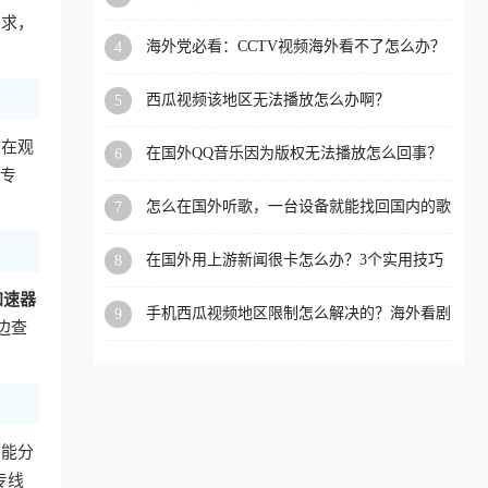
app直播？
需求，
洲等国家和地区工作、留
海外党必看：CCTV视频海外看不了怎么办？
4
学、定居等，都可以使用，
3步解决地区限制+追剧自由
不再因地区和版权限制所困
西瓜视频该地区无法播放怎么办啊？
5
扰。
你在观
在国外QQ音乐因为版权无法播放怎么回事？
6
留学生亲测有效的解决办法
优专
怎么在国外听歌，一台设备就能找回国内的歌
7
单
在国外用上游新闻很卡怎么办？3个实用技巧
8
+1款加速器解决海外看国内内容难题
加速器
手机西瓜视频地区限制怎么解决的？海外看剧
9
边查
的隐形门与钥匙
智能分
专线