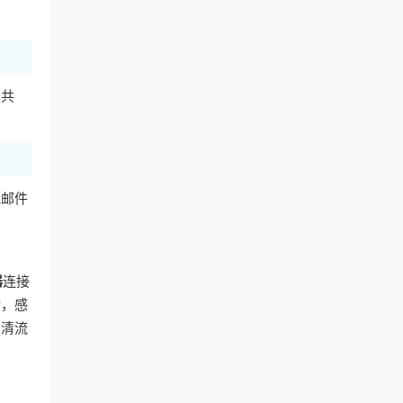
公共
或邮件
器
连接
动，感
高清流