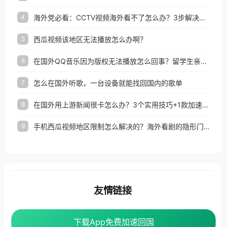
海外党必看：CCTV视频海外看不了怎么办？3步解决地区限制+追剧自由
4
西瓜视频该地区无法播放怎么办啊？
5
在国外QQ音乐因为版权无法播放怎么回事？留学生亲测有效的解决办法
6
怎么在国外听歌，一台设备就能找回国内的歌单
7
在国外用上游新闻很卡怎么办？3个实用技巧+1款加速器解决海外看国内内容难题
8
手机西瓜视频地区限制怎么解决的？海外看剧的隐形门与钥匙
9
友情链接
番茄加速器
下载App免费加速回国
下载App免费加速回国