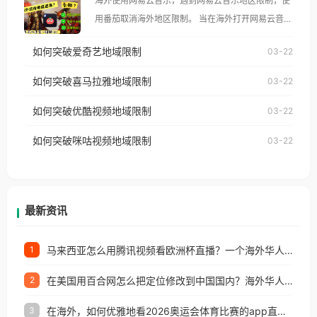
海外使用网易云音乐，遇到网易云音乐地区限制，使
像其他音乐平台一样，出现地区及版权限制问题，且
用番茄取消海外地区限制。 当在海外打开网易云音
仅能在中国大陆地区播放。 遇到这个问题的朋友们，
乐，却突然弹出“由于版权限制，您所在的地区无法
使用番茄回国加速器，即可解决「海外用户收听腾讯
如何突破爱奇艺地域限制
03-22
播放”的提示语。 海外用户如香港、澳门、台湾、美
视频地区版权限制」的问题，无论人在香港、澳门、
国、加拿大、澳大利亚、欧洲等国家和地区时，网易
如何突破喜马拉雅地域限制
03-22
台湾、美国、加拿大、澳大利亚、欧洲等国家和地区
云音乐也会像其他音乐平台一样，出现地区及版权限
工作、留学、定居等，都可以使用，不再因地区和版
如何突破优酷视频地域限制
03-22
制问题，且仅能在中国大陆地区播放。 遇到这个问题
权限制所困扰。
的朋友们，使用番茄回国加速器，即可解决「海外用
如何突破咪咕视频地域限制
03-22
户收听网易云音乐地区版权限制」的问题，无论人在
香港、澳门、台湾、美国、加拿大、澳大利亚、欧洲
等国家和地区工作、留学、定居等，都可以使用，不
再因地区和版权限制所困扰。
最新资讯
马来西亚怎么用腾讯视频看欧洲杯直播？一个海外华人的真实困扰与破解
1
在美国用百合网怎么把定位修改到中国国内？海外华人必备的回国加速指南
2
在海外，如何优雅地看2026奥运会体育比赛的app直播？
3