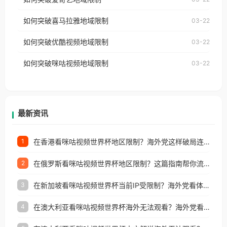
播放”的提示语。 海外用户如香港、澳门、台湾、美
视频地区版权限制」的问题，无论人在香港、澳门、
国、加拿大、澳大利亚、欧洲等国家和地区时，网易
如何突破喜马拉雅地域限制
03-22
台湾、美国、加拿大、澳大利亚、欧洲等国家和地区
云音乐也会像其他音乐平台一样，出现地区及版权限
工作、留学、定居等，都可以使用，不再因地区和版
如何突破优酷视频地域限制
03-22
制问题，且仅能在中国大陆地区播放。 遇到这个问题
权限制所困扰。
的朋友们，使用番茄回国加速器，即可解决「海外用
如何突破咪咕视频地域限制
03-22
户收听网易云音乐地区版权限制」的问题，无论人在
香港、澳门、台湾、美国、加拿大、澳大利亚、欧洲
等国家和地区工作、留学、定居等，都可以使用，不
再因地区和版权限制所困扰。
最新资讯
在香港看咪咕视频世界杯地区限制？海外党这样破局连看7天不卡顿！
1
在俄罗斯看咪咕视频世界杯地区限制？这篇指南帮你流畅看中文解说赛事
2
在新加坡看咪咕视频世界杯当前IP受限制？海外党看体育赛事的终极破局指南
3
在澳大利亚看咪咕视频世界杯海外无法观看？海外党看国内体育直播的终极解法
4