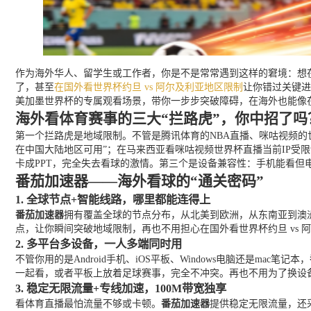
作为海外华人、留学生或工作者，你是不是常常遇到这样的窘境：想在
了，甚至
在国外看世界杯约旦 vs 阿尔及利亚地区限制
让你错过关键进
美加墨世界杯的专属观看场景，带你一步步突破障碍，在海外也能像
海外看体育赛事的三大“拦路虎”，你中招了吗
第一个拦路虎是地域限制。不管是腾讯体育的NBA直播、咪咕视频的
在中国大陆地区可用”；在马来西亚看咪咕视频世界杯直播当前IP受限制
卡成PPT，完全失去看球的激情。第三个是设备兼容性：手机能看
番茄加速器——海外看球的“通关密码”
1. 全球节点+智能线路，哪里都能连得上
番茄加速器
拥有覆盖全球的节点分布，从北美到欧洲，从东南亚到澳洲
点，让你瞬间突破地域限制，再也不用担心在国外看世界杯约旦 vs 
2. 多平台多设备，一人多端同时用
不管你用的是Android手机、iOS平板、Windows电脑还是mac笔记本，
一起看，或者平板上放着足球赛事，完全不冲突。再也不用为了换设
3. 稳定无限流量+专线加速，100M带宽独享
看体育直播最怕流量不够或卡顿。
番茄加速器
提供稳定无限流量，还