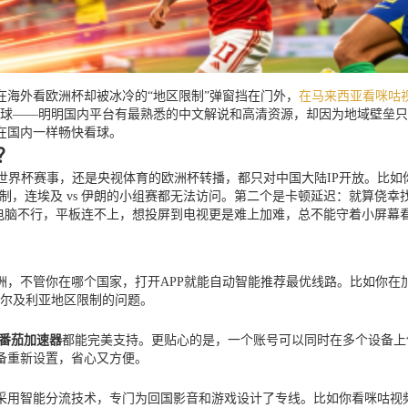
海外看欧洲杯却被冰冷的“地区限制”弹窗挡在门外，
在马来西亚看咪咕视
球——明明国内平台有最熟悉的中文解说和高清资源，却因为地域壁垒只能
在国内一样畅快看球。
？
世界杯赛事，还是央视体育的欧洲杯转播，都只对中国大陆IP开放。比如
，连埃及 vs 伊朗的小组赛都无法访问。第二个是卡顿延迟：就算侥幸找到 
但电脑不行，平板连不上，想投屏到电视更是难上加难，总不能守着小屏幕
，不管你在哪个国家，打开APP就能自动智能推荐最优线路。比如你在加
阿尔及利亚地区限制的问题。
番茄加速器
都能完美支持。更贴心的是，一个账号可以同时在多个设备上
备重新设置，省心又方便。
采用智能分流技术，专门为回国影音和游戏设计了专线。比如你看咪咕视频