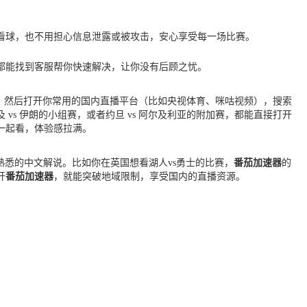
下看球，也不用担心信息泄露或被攻击，安心享受每一场比赛。
都能找到客服帮你快速解决，让你没有后顾之忧。
线；然后打开你常用的国内直播平台（比如央视体育、咪咕视频），搜索
s 伊朗的小组赛，或者约旦 vs 阿尔及利亚的附加赛，都能直接打开
一起看，体验感拉满。
熟悉的中文解说。比如你在英国想看湖人vs勇士的比赛，
番茄加速器
的
开
番茄加速器
，就能突破地域限制，享受国内的直播资源。