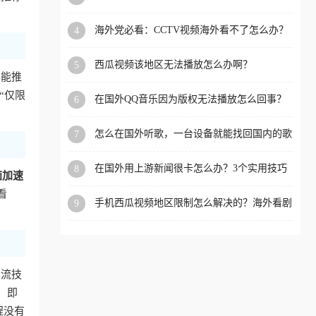
app直播？
洲等国家和地区工作、留
海外党必看：CCTV视频海外看不了怎么办？
4
学、定居等，都可以使用，
3步解决地区限制+追剧自由
不再因地区和版权限制所困
西瓜视频该地区无法播放怎么办啊？
5
扰。
智能推
“仅限
在国外QQ音乐因为版权无法播放怎么回事？
6
留学生亲测有效的解决办法
怎么在国外听歌，一台设备就能找回国内的歌
7
单
在国外用上游新闻很卡怎么办？3个实用技巧
8
茄加速
+1款加速器解决海外看国内内容难题
看
手机西瓜视频地区限制怎么解决的？海外看剧
9
的隐形门与钥匙
分流技
，即
程没有