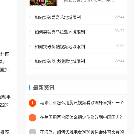
网易云音乐地区限制，使用
海外用户如香港、澳门、台
番茄取消海外地区限制。 当
湾、美国、加拿大、澳大利
在海外打开网易云音乐，却
03-22
如何突破爱奇艺地域限制
亚、欧洲等国家和地区时，
突然弹出“由于版权限制，您
腾讯视频也会像其他音乐平
03-22
所在的地区无法播放”的提示
如何突破喜马拉雅地域限制
台一样，出现地区及版权限
语。 海外用户如香港、澳
制问题，且仅能在中国大陆
03-22
如何突破优酷视频地域限制
门、台湾、美国、加拿大、
地区播放。 遇到这个问题的
出“该
澳大利亚、欧洲等国家和地
朋友们，使用番茄回国加速
03-22
如何突破咪咕视频地域限制
球。
区时，网易云音乐也会像其
器，即可解决「海外用户收
国加
他音乐平台一样，出现地区
听腾讯视频地区版权限制」
及版权限制问题，且仅能在
的问题，无论人在香港、澳
中国大陆地区播放。 遇到这
最新资讯
门、台湾、美国、加拿大、
个问题的朋友们，使用番茄
澳大利亚、欧洲等国家和地
视频平
回国加速器，即可解决「海
马来西亚怎么用腾讯视频看欧洲杯直播？一个
1
区工作、留学、定居等，都
器的
海外华人的真实困扰与破解
外用户收听网易云音乐地区
可以使用，不再因地区和版
版权限制」的问题，无论人
在美国用百合网怎么把定位修改到中国国内？
2
权限制所困扰。
海外华人必备的回国加速指南
在香港、澳门、台湾、美
在海外，如何优雅地看2026奥运会体育比赛的
里推荐
3
国、加拿大、澳大利亚、欧