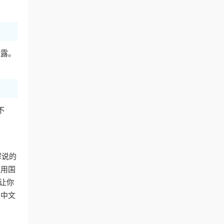
泄露。
不
解说的
能用国
让你
受中文