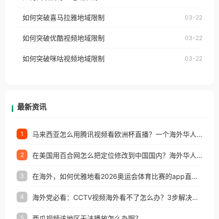
视频地区版权限制」的问题，无论人在香港、澳门、
国、加拿大、澳大利亚、欧洲等国家和地区时，网易
如何突破喜马拉雅地域限制
03-22
台湾、美国、加拿大、澳大利亚、欧洲等国家和地区
云音乐也会像其他音乐平台一样，出现地区及版权限
工作、留学、定居等，都可以使用，不再因地区和版
如何突破优酷视频地域限制
03-22
制问题，且仅能在中国大陆地区播放。 遇到这个问题
权限制所困扰。
的朋友们，使用番茄回国加速器，即可解决「海外用
如何突破咪咕视频地域限制
03-22
户收听网易云音乐地区版权限制」的问题，无论人在
香港、澳门、台湾、美国、加拿大、澳大利亚、欧洲
等国家和地区工作、留学、定居等，都可以使用，不
再因地区和版权限制所困扰。
最新资讯
马来西亚怎么用腾讯视频看欧洲杯直播？一个海外华人的真实困扰与破解
1
在美国用百合网怎么把定位修改到中国国内？海外华人必备的回国加速指南
2
在海外，如何优雅地看2026奥运会体育比赛的app直播？
3
海外党必看：CCTV视频海外看不了怎么办？3步解决地区限制+追剧自由
4
西瓜视频该地区无法播放怎么办啊？
5