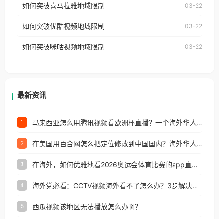
国、加拿大、澳大利亚、欧洲等国家和地区时，网易
如何突破喜马拉雅地域限制
03-22
台湾、美国、加拿大、澳大利亚、欧洲等国家和地区
云音乐也会像其他音乐平台一样，出现地区及版权限
工作、留学、定居等，都可以使用，不再因地区和版
如何突破优酷视频地域限制
03-22
制问题，且仅能在中国大陆地区播放。 遇到这个问题
权限制所困扰。
的朋友们，使用番茄回国加速器，即可解决「海外用
如何突破咪咕视频地域限制
03-22
户收听网易云音乐地区版权限制」的问题，无论人在
香港、澳门、台湾、美国、加拿大、澳大利亚、欧洲
等国家和地区工作、留学、定居等，都可以使用，不
再因地区和版权限制所困扰。
最新资讯
马来西亚怎么用腾讯视频看欧洲杯直播？一个海外华人的真实困扰与破解
1
在美国用百合网怎么把定位修改到中国国内？海外华人必备的回国加速指南
2
在海外，如何优雅地看2026奥运会体育比赛的app直播？
3
海外党必看：CCTV视频海外看不了怎么办？3步解决地区限制+追剧自由
4
西瓜视频该地区无法播放怎么办啊？
5