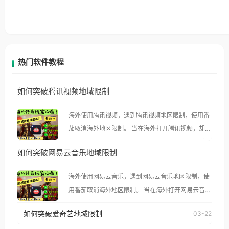
热门软件教程
如何突破腾讯视频地域限制
海外使用腾讯视频，遇到腾讯视频地区限制，使用番
茄取消海外地区限制。 当在海外打开腾讯视频，却突
然弹出“由于版权限制，您所在的地区无法播放”的提
如何突破网易云音乐地域限制
示语。 海外用户如香港、澳门、台湾、美国、加拿
大、澳大利亚、欧洲等国家和地区时，腾讯视频也会
海外使用网易云音乐，遇到网易云音乐地区限制，使
像其他音乐平台一样，出现地区及版权限制问题，且
用番茄取消海外地区限制。 当在海外打开网易云音
仅能在中国大陆地区播放。 遇到这个问题的朋友们，
乐，却突然弹出“由于版权限制，您所在的地区无法
使用番茄回国加速器，即可解决「海外用户收听腾讯
如何突破爱奇艺地域限制
03-22
播放”的提示语。 海外用户如香港、澳门、台湾、美
视频地区版权限制」的问题，无论人在香港、澳门、