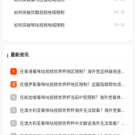
云音乐也会像其他音乐平台一样，出现地区及版权限
工作、留学、定居等，都可以使用，不再因地区和版
如何突破优酷视频地域限制
03-22
制问题，且仅能在中国大陆地区播放。 遇到这个问题
权限制所困扰。
的朋友们，使用番茄回国加速器，即可解决「海外用
如何突破咪咕视频地域限制
03-22
户收听网易云音乐地区版权限制」的问题，无论人在
香港、澳门、台湾、美国、加拿大、澳大利亚、欧洲
等国家和地区工作、留学、定居等，都可以使用，不
再因地区和版权限制所困扰。
最新资讯
在香港看咪咕视频世界杯地区限制？海外党这样破局连看7天不卡顿！
1
在俄罗斯看咪咕视频世界杯地区限制？这篇指南帮你流畅看中文解说赛事
2
在新加坡看咪咕视频世界杯当前IP受限制？海外党看体育赛事的终极破局指南
3
在澳大利亚看咪咕视频世界杯海外无法观看？海外党看国内体育直播的终极解法
4
在澳大利亚看咪咕视频世界杯中文解说海外无法观看？这篇指南帮你搞定所有体育直播难题
5