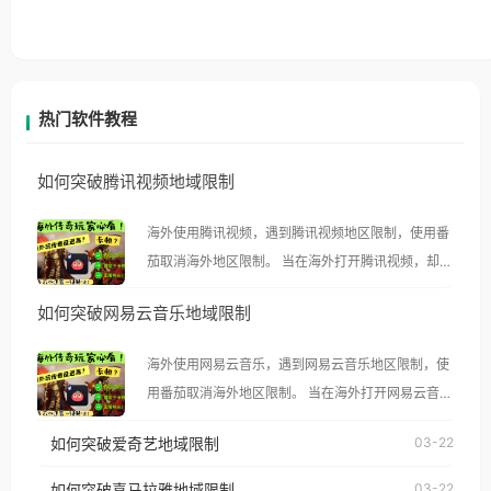
热门软件教程
如何突破腾讯视频地域限制
海外使用腾讯视频，遇到腾讯视频地区限制，使用番
茄取消海外地区限制。 当在海外打开腾讯视频，却突
然弹出“由于版权限制，您所在的地区无法播放”的提
如何突破网易云音乐地域限制
示语。 海外用户如香港、澳门、台湾、美国、加拿
大、澳大利亚、欧洲等国家和地区时，腾讯视频也会
海外使用网易云音乐，遇到网易云音乐地区限制，使
像其他音乐平台一样，出现地区及版权限制问题，且
用番茄取消海外地区限制。 当在海外打开网易云音
仅能在中国大陆地区播放。 遇到这个问题的朋友们，
乐，却突然弹出“由于版权限制，您所在的地区无法
使用番茄回国加速器，即可解决「海外用户收听腾讯
如何突破爱奇艺地域限制
03-22
播放”的提示语。 海外用户如香港、澳门、台湾、美
视频地区版权限制」的问题，无论人在香港、澳门、
国、加拿大、澳大利亚、欧洲等国家和地区时，网易
如何突破喜马拉雅地域限制
03-22
台湾、美国、加拿大、澳大利亚、欧洲等国家和地区