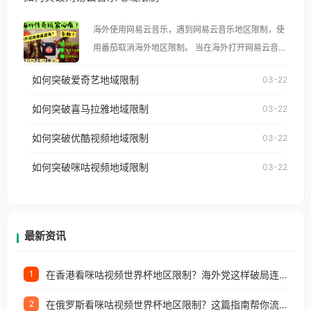
示语。 海外用户如香港、澳门、台湾、美国、加拿
大、澳大利亚、欧洲等国家和地区时，腾讯视频也会
海外使用网易云音乐，遇到网易云音乐地区限制，使
像其他音乐平台一样，出现地区及版权限制问题，且
用番茄取消海外地区限制。 当在海外打开网易云音
仅能在中国大陆地区播放。 遇到这个问题的朋友们，
乐，却突然弹出“由于版权限制，您所在的地区无法
使用番茄回国加速器，即可解决「海外用户收听腾讯
如何突破爱奇艺地域限制
03-22
播放”的提示语。 海外用户如香港、澳门、台湾、美
视频地区版权限制」的问题，无论人在香港、澳门、
国、加拿大、澳大利亚、欧洲等国家和地区时，网易
如何突破喜马拉雅地域限制
03-22
台湾、美国、加拿大、澳大利亚、欧洲等国家和地区
云音乐也会像其他音乐平台一样，出现地区及版权限
工作、留学、定居等，都可以使用，不再因地区和版
如何突破优酷视频地域限制
03-22
制问题，且仅能在中国大陆地区播放。 遇到这个问题
权限制所困扰。
的朋友们，使用番茄回国加速器，即可解决「海外用
如何突破咪咕视频地域限制
03-22
户收听网易云音乐地区版权限制」的问题，无论人在
香港、澳门、台湾、美国、加拿大、澳大利亚、欧洲
等国家和地区工作、留学、定居等，都可以使用，不
再因地区和版权限制所困扰。
最新资讯
在香港看咪咕视频世界杯地区限制？海外党这样破局连看7天不卡顿！
1
在俄罗斯看咪咕视频世界杯地区限制？这篇指南帮你流畅看中文解说赛事
2