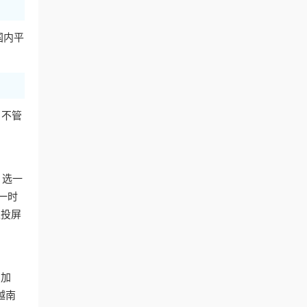
国内平
，不管
，选一
一时
上投屏
国加
越南