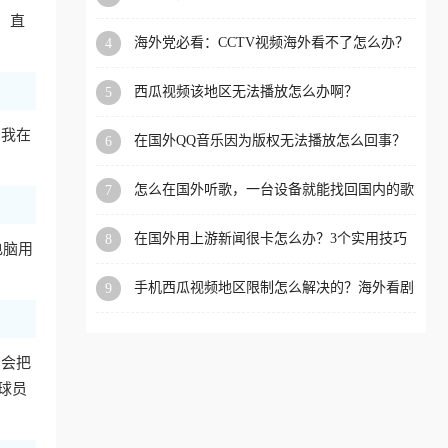
app直播？
，直
洲等国家和地区工作、留
海外党必看：CCTV视频海外看不了怎么办？
4
学、定居等，都可以使用，
3步解决地区限制+追剧自由
不再因地区和版权限制所困
西瓜视频该地区无法播放怎么办啊？
5
扰。
如我在
在国外QQ音乐因为版权无法播放怎么回事？
6
留学生亲测有效的解决办法
怎么在国外听歌，一台设备就能找回国内的歌
7
单
在国外用上游新闻很卡怎么办？3个实用技巧
8
电脑用
+1款加速器解决海外看国内内容难题
手机西瓜视频地区限制怎么解决的？海外看剧
9
的隐形门与钥匙
，会把
球员