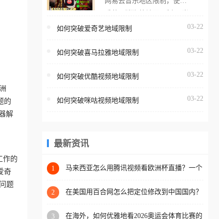
网易云音乐地区限制，使用
海外用户如香港、澳门、台
番茄取消海外地区限制。 当
湾、美国、加拿大、澳大利
在海外打开网易云音乐，却
03-22
如何突破爱奇艺地域限制
亚、欧洲等国家和地区时，
突然弹出“由于版权限制，您
腾讯视频也会像其他音乐平
03-22
所在的地区无法播放”的提示
如何突破喜马拉雅地域限制
台一样，出现地区及版权限
语。 海外用户如香港、澳
制问题，且仅能在中国大陆
03-22
如何突破优酷视频地域限制
门、台湾、美国、加拿大、
地区播放。 遇到这个问题的
洲
澳大利亚、欧洲等国家和地
朋友们，使用番茄回国加速
03-22
如何突破咪咕视频地域限制
题的
区时，网易云音乐也会像其
器，即可解决「海外用户收
器解
他音乐平台一样，出现地区
听腾讯视频地区版权限制」
及版权限制问题，且仅能在
的问题，无论人在香港、澳
中国大陆地区播放。 遇到这
最新资讯
门、台湾、美国、加拿大、
个问题的朋友们，使用番茄
澳大利亚、欧洲等国家和地
工作的
回国加速器，即可解决「海
马来西亚怎么用腾讯视频看欧洲杯直播？一个
1
区工作、留学、定居等，都
爱奇
海外华人的真实困扰与破解
外用户收听网易云音乐地区
可以使用，不再因地区和版
问题
版权限制」的问题，无论人
在美国用百合网怎么把定位修改到中国国内？
2
权限制所困扰。
海外华人必备的回国加速指南
在香港、澳门、台湾、美
在海外，如何优雅地看2026奥运会体育比赛的
3
国、加拿大、澳大利亚、欧