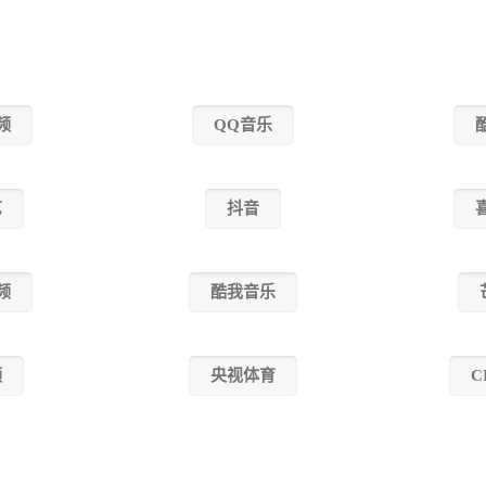
频
QQ音乐
艺
抖音
频
酷我音乐
频
央视体育
C