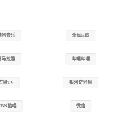
酷狗音乐
全民K歌
喜马拉雅
哔哩哔哩
芒果TV
银河奇异果
IBN酷喵
微信