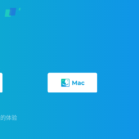
端
化的体验