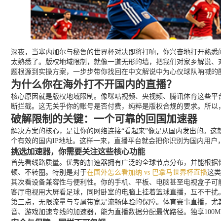
深夜，当塞内加尔与秘鲁的世界杯对决即将打响，你兴奋地打开熟悉的国
太熟悉了。版权地域限制，就像一道无形的墙，把我们对家乡解说、
题根源到实操方案，一步步带你找回在中文解说中为心仪球队呐喊的
为什么你在海外打不开国内的直播？
核心原因就是版权地域限制。像咪咕视频、央视频、腾讯体育这些平
断拦截。这无关乎你的账号是否付费，纯粹是版权合规的要求。所以
破解限制的关键：一个可靠的回国加速器
解决方案的核心，是让你的网络连接“看起来”像是从国内发出的。这
个有效的国内IP地址。这样一来，直播平台就会把你识别为国内用
挑选加速器，你需要关注这些核心功能
首先看线路质量。优秀的加速器拥有广泛的全球节点分布，并能根据
顿、不转圈。特别是对于
在国外怎么看加纳 vs 巴拿马世界杯直播
这类
其次看设备兼容性与便利性。你的手机、平板、电脑甚至电视盒子可能都需
客厅电视用大屏看足球，同时卧室的电脑上挂着篮球直播，互不干扰
第三点，无限流量与专属带宽是流畅体验的保障。体育赛事直播，尤
音、游戏加速专线的加速器，能为直播数据分配最优路径。独享100