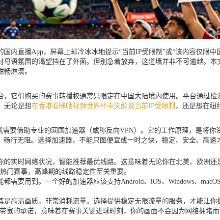
内直播App，屏幕上却冷冰冰地提示“当前IP受限制”或“该内容仅限中
对母语氛围的渴望挡在了外面。但别急着放弃，这道墙并非不可逾越。本
酣畅淋漓。
台，它们购买的赛事转播权通常只限定在中国大陆境内使用。平台通过检测
，无论是想
在香港看咪咕视频世界杯中文解说当前IP受限制
，还是想在纽
就需要借助专业的回国加速器（或称反向VPN）。它的工作原理，是将
户，畅行无阻。选择加速器，不能只图便宜或一时之快，稳定、安全、高速
你的实时网络状况，智能推荐最优线路。这意味着无论你在北美、欧洲还
热门赛事，高峰期的线路稳定性至关重要。
要用到。一个好的加速器应该支持Android、iOS、Windows、m
。
其是高清画质，非常消耗流量。选择提供稳定无限流量的服务，才能让你
M带宽的承诺，意味着在赛事关键进球时刻，你的画面不会因为网络拥堵